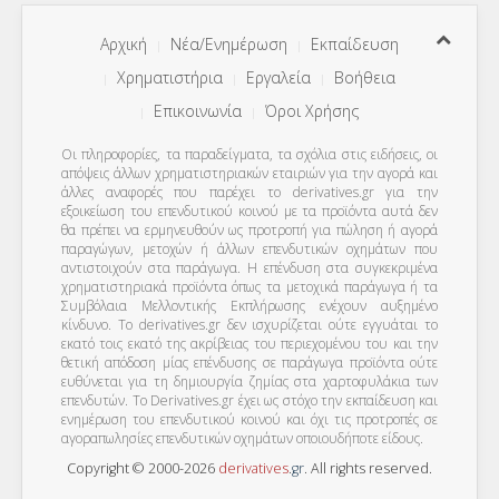
Αρχική
Νέα/Ενημέρωση
Εκπαίδευση
Χρηματιστήρια
Εργαλεία
Βοήθεια
Επικοινωνία
Όροι Χρήσης
Οι πληροφορίες, τα παραδείγματα, τα σχόλια στις ειδήσεις, οι
απόψεις άλλων χρηματιστηριακών εταιριών για την αγορά και
άλλες αναφορές που παρέχει το derivatives.gr για την
εξοικείωση του επενδυτικού κοινού με τα προϊόντα αυτά δεν
θα πρέπει να ερμηνευθούν ως προτροπή για πώληση ή αγορά
παραγώγων, μετοχών ή άλλων επενδυτικών οχημάτων που
αντιστοιχούν στα παράγωγα. Η επένδυση στα συγκεκριμένα
χρηματιστηριακά προϊόντα όπως τα μετοχικά παράγωγα ή τα
Συμβόλαια Μελλοντικής Εκπλήρωσης ενέχουν αυξημένο
κίνδυνο. Το derivatives.gr δεν ισχυρίζεται ούτε εγγυάται το
εκατό τοις εκατό της ακρίβειας του περιεχομένου του και την
θετική απόδοση μίας επένδυσης σε παράγωγα προϊόντα ούτε
ευθύνεται για τη δημιουργία ζημίας στα χαρτοφυλάκια των
επενδυτών. To Derivatives.gr έχει ως στόχο την εκπαίδευση και
ενημέρωση του επενδυτικού κοινού και όχι τις προτροπές σε
αγοραπωλησίες επενδυτικών οχημάτων οποιουδήποτε είδους.
Copyright © 2000-2026
derivatives
.
gr
. All rights reserved.