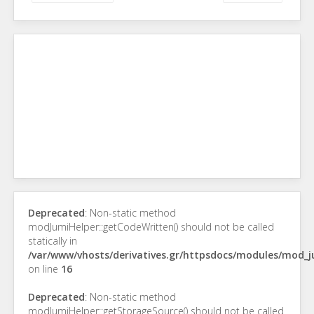
Deprecated
: Non-static method
modJumiHelper::getCodeWritten() should not be called
statically in
/var/www/vhosts/derivatives.gr/httpsdocs/modules/mod_
on line
16
Deprecated
: Non-static method
modJumiHelper::getStorageSource() should not be called