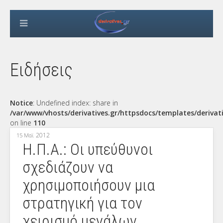
Ειδήσεις
Notice
: Undefined index: share in
/var/www/vhosts/derivatives.gr/httpsdocs/templates/derivat
on line
110
2012
15 Μαϊ
H.Π.Α.: Οι υπεύθυνοι
σχεδιάζουν να
χρησιμοποιήσουν μια
στρατηγική για τον
χειρισμό μεγάλων