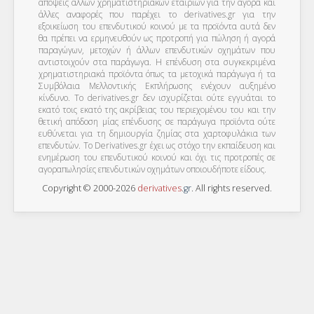
απόψεις άλλων χρηματιστηριακών εταιριών για την αγορά και
άλλες αναφορές που παρέχει το derivatives.gr για την
εξοικείωση του επενδυτικού κοινού με τα προϊόντα αυτά δεν
θα πρέπει να ερμηνευθούν ως προτροπή για πώληση ή αγορά
παραγώγων, μετοχών ή άλλων επενδυτικών οχημάτων που
αντιστοιχούν στα παράγωγα. Η επένδυση στα συγκεκριμένα
χρηματιστηριακά προϊόντα όπως τα μετοχικά παράγωγα ή τα
Συμβόλαια Μελλοντικής Εκπλήρωσης ενέχουν αυξημένο
κίνδυνο. Το derivatives.gr δεν ισχυρίζεται ούτε εγγυάται το
εκατό τοις εκατό της ακρίβειας του περιεχομένου του και την
θετική απόδοση μίας επένδυσης σε παράγωγα προϊόντα ούτε
ευθύνεται για τη δημιουργία ζημίας στα χαρτοφυλάκια των
επενδυτών. To Derivatives.gr έχει ως στόχο την εκπαίδευση και
ενημέρωση του επενδυτικού κοινού και όχι τις προτροπές σε
αγοραπωλησίες επενδυτικών οχημάτων οποιουδήποτε είδους.
Copyright © 2000-2026
derivatives
.
gr
. All rights reserved.