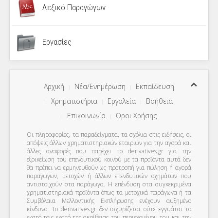
Λεξικό Παραγώγων
Εργασίες
Αρχική
Νέα/Ενημέρωση
Εκπαίδευση
Χρηματιστήρια
Εργαλεία
Βοήθεια
Επικοινωνία
Όροι Χρήσης
Οι πληροφορίες, τα παραδείγματα, τα σχόλια στις ειδήσεις, οι
απόψεις άλλων χρηματιστηριακών εταιριών για την αγορά και
άλλες αναφορές που παρέχει το derivatives.gr για την
εξοικείωση του επενδυτικού κοινού με τα προϊόντα αυτά δεν
θα πρέπει να ερμηνευθούν ως προτροπή για πώληση ή αγορά
παραγώγων, μετοχών ή άλλων επενδυτικών οχημάτων που
αντιστοιχούν στα παράγωγα. Η επένδυση στα συγκεκριμένα
χρηματιστηριακά προϊόντα όπως τα μετοχικά παράγωγα ή τα
Συμβόλαια Μελλοντικής Εκπλήρωσης ενέχουν αυξημένο
κίνδυνο. Το derivatives.gr δεν ισχυρίζεται ούτε εγγυάται το
εκατό τοις εκατό της ακρίβειας του περιεχομένου του και την