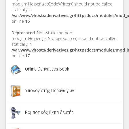
modJumiHelper::getCodeWritten() should not be called
statically in
/var/www/vhosts/derivatives.gr/httpsdocs/modules/mod_
on line
16
Deprecated
: Non-static method
modJumiHelper::getStorageSource() should not be called
statically in
/var/www/vhosts/derivatives.gr/httpsdocs/modules/mod_
on line
17
Online Derivatives Book
Υπολογιστής Παραγώγων
Ρομποτικός Εκπαιδευτής