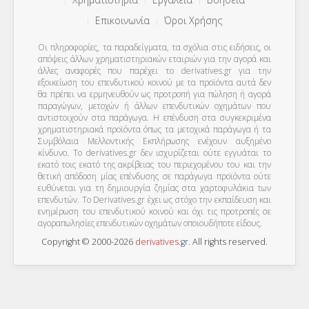
Επικοινωνία
Όροι Χρήσης
Οι πληροφορίες, τα παραδείγματα, τα σχόλια στις ειδήσεις, οι
απόψεις άλλων χρηματιστηριακών εταιριών για την αγορά και
άλλες αναφορές που παρέχει το derivatives.gr για την
εξοικείωση του επενδυτικού κοινού με τα προϊόντα αυτά δεν
θα πρέπει να ερμηνευθούν ως προτροπή για πώληση ή αγορά
παραγώγων, μετοχών ή άλλων επενδυτικών οχημάτων που
αντιστοιχούν στα παράγωγα. Η επένδυση στα συγκεκριμένα
χρηματιστηριακά προϊόντα όπως τα μετοχικά παράγωγα ή τα
Συμβόλαια Μελλοντικής Εκπλήρωσης ενέχουν αυξημένο
κίνδυνο. Το derivatives.gr δεν ισχυρίζεται ούτε εγγυάται το
εκατό τοις εκατό της ακρίβειας του περιεχομένου του και την
θετική απόδοση μίας επένδυσης σε παράγωγα προϊόντα ούτε
ευθύνεται για τη δημιουργία ζημίας στα χαρτοφυλάκια των
επενδυτών. To Derivatives.gr έχει ως στόχο την εκπαίδευση και
ενημέρωση του επενδυτικού κοινού και όχι τις προτροπές σε
αγοραπωλησίες επενδυτικών οχημάτων οποιουδήποτε είδους.
Copyright © 2000-2026
derivatives
.
gr
. All rights reserved.