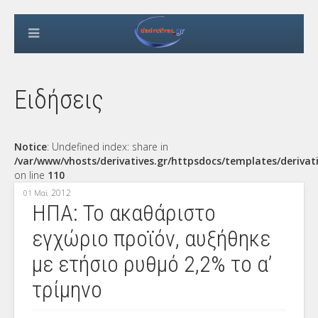
Ειδήσεις
Notice
: Undefined index: share in
/var/www/vhosts/derivatives.gr/httpsdocs/templates/derivat
on line
110
2012
01 Μαϊ
ΗΠΑ: Το ακαθάριστο
εγχώριο προϊόν, αυξήθηκε
με ετήσιο ρυθμό 2,2% το α’
τρίμηνο