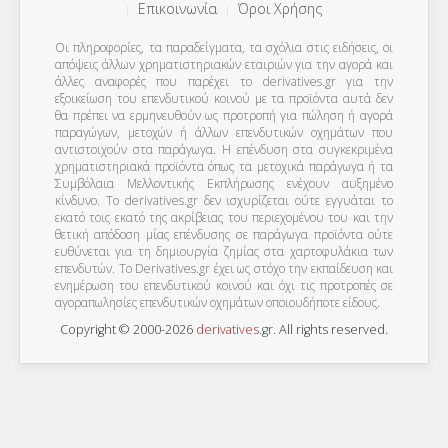
Επικοινωνία
Όροι Χρήσης
Οι πληροφορίες, τα παραδείγματα, τα σχόλια στις ειδήσεις, οι
απόψεις άλλων χρηματιστηριακών εταιριών για την αγορά και
άλλες αναφορές που παρέχει το derivatives.gr για την
εξοικείωση του επενδυτικού κοινού με τα προϊόντα αυτά δεν
θα πρέπει να ερμηνευθούν ως προτροπή για πώληση ή αγορά
παραγώγων, μετοχών ή άλλων επενδυτικών οχημάτων που
αντιστοιχούν στα παράγωγα. Η επένδυση στα συγκεκριμένα
χρηματιστηριακά προϊόντα όπως τα μετοχικά παράγωγα ή τα
Συμβόλαια Μελλοντικής Εκπλήρωσης ενέχουν αυξημένο
κίνδυνο. Το derivatives.gr δεν ισχυρίζεται ούτε εγγυάται το
εκατό τοις εκατό της ακρίβειας του περιεχομένου του και την
θετική απόδοση μίας επένδυσης σε παράγωγα προϊόντα ούτε
ευθύνεται για τη δημιουργία ζημίας στα χαρτοφυλάκια των
επενδυτών. To Derivatives.gr έχει ως στόχο την εκπαίδευση και
ενημέρωση του επενδυτικού κοινού και όχι τις προτροπές σε
αγοραπωλησίες επενδυτικών οχημάτων οποιουδήποτε είδους.
Copyright © 2000-2026
derivatives
.
gr
. All rights reserved.