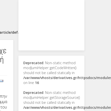
rticle/default.php
χε
κή
Deprecated
: Non-static method
modJumiHelper::getCodeWritten()
should not be called statically in
/var/www/vhosts/derivatives.gr/httpsdocs/modul
on line
16
Deprecated
: Non-static method
στην
modJumiHelper::getStorageSource()
αμμα
should not be called statically in
 του
/var/www/vhosts/derivatives.gr/httpsdocs/modul