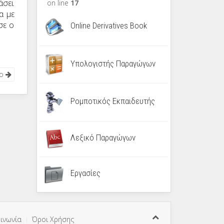
άσει
on line
17
α με
σε ο
Online Derivatives Book
Υπολογιστής Παραγώγων
νο
Ρομποτικός Εκπαιδευτής
Λεξικό Παραγώγων
Εργασίες
ινωνία
Όροι Χρήσης