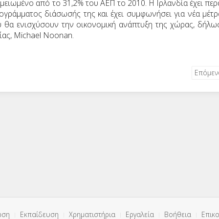
μειωμένο από το 31,2% του ΑΕΠ το 2010. Η Ιρλανδία έχει περ
ογράμματος διάσωσής της και έχει συμφωνήσει για νέα μέτρ
υ θα ενισχύσουν την οικονομική ανάπτυξη της χώρας, δήλω
ας, Michael Noonan.
Επόμε
ωση
Εκπαίδευση
Χρηματιστήρια
Εργαλεία
Βοήθεια
Επικο