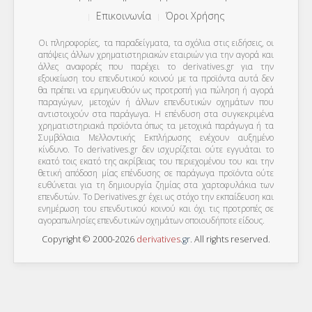
Επικοινωνία
Όροι Χρήσης
Οι πληροφορίες, τα παραδείγματα, τα σχόλια στις ειδήσεις, οι
απόψεις άλλων χρηματιστηριακών εταιριών για την αγορά και
άλλες αναφορές που παρέχει το derivatives.gr για την
εξοικείωση του επενδυτικού κοινού με τα προϊόντα αυτά δεν
θα πρέπει να ερμηνευθούν ως προτροπή για πώληση ή αγορά
παραγώγων, μετοχών ή άλλων επενδυτικών οχημάτων που
αντιστοιχούν στα παράγωγα. Η επένδυση στα συγκεκριμένα
χρηματιστηριακά προϊόντα όπως τα μετοχικά παράγωγα ή τα
Συμβόλαια Μελλοντικής Εκπλήρωσης ενέχουν αυξημένο
κίνδυνο. Το derivatives.gr δεν ισχυρίζεται ούτε εγγυάται το
εκατό τοις εκατό της ακρίβειας του περιεχομένου του και την
θετική απόδοση μίας επένδυσης σε παράγωγα προϊόντα ούτε
ευθύνεται για τη δημιουργία ζημίας στα χαρτοφυλάκια των
επενδυτών. To Derivatives.gr έχει ως στόχο την εκπαίδευση και
ενημέρωση του επενδυτικού κοινού και όχι τις προτροπές σε
αγοραπωλησίες επενδυτικών οχημάτων οποιουδήποτε είδους.
Copyright © 2000-2026
derivatives
.
gr
. All rights reserved.