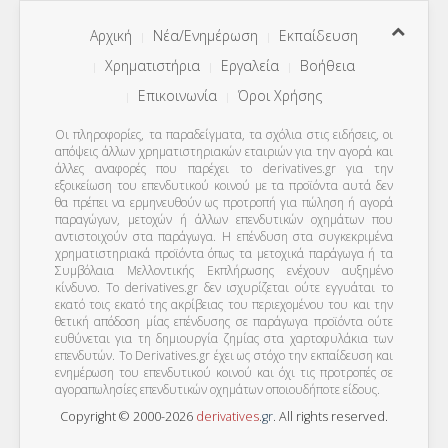
Αρχική
Νέα/Ενημέρωση
Εκπαίδευση
Χρηματιστήρια
Εργαλεία
Βοήθεια
Επικοινωνία
Όροι Χρήσης
Οι πληροφορίες, τα παραδείγματα, τα σχόλια στις ειδήσεις, οι
απόψεις άλλων χρηματιστηριακών εταιριών για την αγορά και
άλλες αναφορές που παρέχει το derivatives.gr για την
εξοικείωση του επενδυτικού κοινού με τα προϊόντα αυτά δεν
θα πρέπει να ερμηνευθούν ως προτροπή για πώληση ή αγορά
παραγώγων, μετοχών ή άλλων επενδυτικών οχημάτων που
αντιστοιχούν στα παράγωγα. Η επένδυση στα συγκεκριμένα
χρηματιστηριακά προϊόντα όπως τα μετοχικά παράγωγα ή τα
Συμβόλαια Μελλοντικής Εκπλήρωσης ενέχουν αυξημένο
κίνδυνο. Το derivatives.gr δεν ισχυρίζεται ούτε εγγυάται το
εκατό τοις εκατό της ακρίβειας του περιεχομένου του και την
θετική απόδοση μίας επένδυσης σε παράγωγα προϊόντα ούτε
ευθύνεται για τη δημιουργία ζημίας στα χαρτοφυλάκια των
επενδυτών. To Derivatives.gr έχει ως στόχο την εκπαίδευση και
ενημέρωση του επενδυτικού κοινού και όχι τις προτροπές σε
αγοραπωλησίες επενδυτικών οχημάτων οποιουδήποτε είδους.
Copyright © 2000-2026
derivatives
.
gr
. All rights reserved.