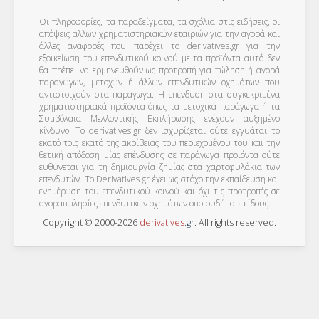
Οι πληροφορίες, τα παραδείγματα, τα σχόλια στις ειδήσεις, οι
απόψεις άλλων χρηματιστηριακών εταιριών για την αγορά και
άλλες αναφορές που παρέχει το derivatives.gr για την
εξοικείωση του επενδυτικού κοινού με τα προϊόντα αυτά δεν
θα πρέπει να ερμηνευθούν ως προτροπή για πώληση ή αγορά
παραγώγων, μετοχών ή άλλων επενδυτικών οχημάτων που
αντιστοιχούν στα παράγωγα. Η επένδυση στα συγκεκριμένα
χρηματιστηριακά προϊόντα όπως τα μετοχικά παράγωγα ή τα
Συμβόλαια Μελλοντικής Εκπλήρωσης ενέχουν αυξημένο
κίνδυνο. Το derivatives.gr δεν ισχυρίζεται ούτε εγγυάται το
εκατό τοις εκατό της ακρίβειας του περιεχομένου του και την
θετική απόδοση μίας επένδυσης σε παράγωγα προϊόντα ούτε
ευθύνεται για τη δημιουργία ζημίας στα χαρτοφυλάκια των
επενδυτών. To Derivatives.gr έχει ως στόχο την εκπαίδευση και
ενημέρωση του επενδυτικού κοινού και όχι τις προτροπές σε
αγοραπωλησίες επενδυτικών οχημάτων οποιουδήποτε είδους.
Copyright © 2000-2026
derivatives
.
gr
. All rights reserved.