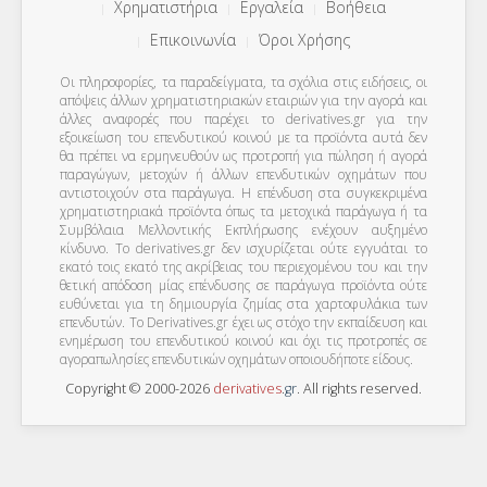
Χρηματιστήρια
Εργαλεία
Βοήθεια
Επικοινωνία
Όροι Χρήσης
Οι πληροφορίες, τα παραδείγματα, τα σχόλια στις ειδήσεις, οι
απόψεις άλλων χρηματιστηριακών εταιριών για την αγορά και
άλλες αναφορές που παρέχει το derivatives.gr για την
εξοικείωση του επενδυτικού κοινού με τα προϊόντα αυτά δεν
θα πρέπει να ερμηνευθούν ως προτροπή για πώληση ή αγορά
παραγώγων, μετοχών ή άλλων επενδυτικών οχημάτων που
αντιστοιχούν στα παράγωγα. Η επένδυση στα συγκεκριμένα
χρηματιστηριακά προϊόντα όπως τα μετοχικά παράγωγα ή τα
Συμβόλαια Μελλοντικής Εκπλήρωσης ενέχουν αυξημένο
κίνδυνο. Το derivatives.gr δεν ισχυρίζεται ούτε εγγυάται το
εκατό τοις εκατό της ακρίβειας του περιεχομένου του και την
θετική απόδοση μίας επένδυσης σε παράγωγα προϊόντα ούτε
ευθύνεται για τη δημιουργία ζημίας στα χαρτοφυλάκια των
επενδυτών. To Derivatives.gr έχει ως στόχο την εκπαίδευση και
ενημέρωση του επενδυτικού κοινού και όχι τις προτροπές σε
αγοραπωλησίες επενδυτικών οχημάτων οποιουδήποτε είδους.
Copyright © 2000-2026
derivatives
.
gr
. All rights reserved.