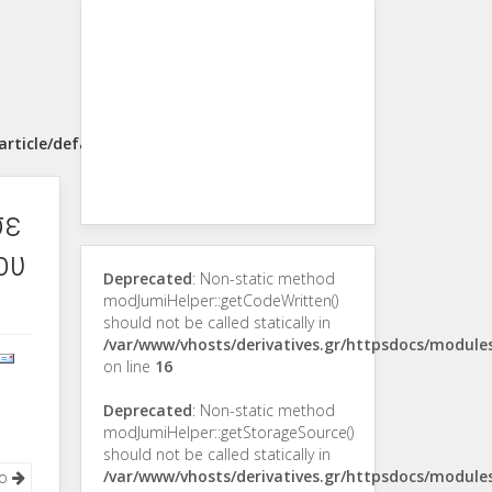
rticle/default.php
σε
ου
Deprecated
: Non-static method
modJumiHelper::getCodeWritten()
should not be called statically in
/var/www/vhosts/derivatives.gr/httpsdocs/modul
on line
16
Deprecated
: Non-static method
modJumiHelper::getStorageSource()
should not be called statically in
/var/www/vhosts/derivatives.gr/httpsdocs/modul
νο