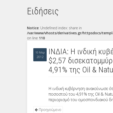
Ειδήσεις
Notice
: Undefined index: share in
/var/www/vhosts/derivatives.gr/httpsdocs/templ
on line
110
ΙΝΔΙΑ: Η ινδική κυ
10 Μαρ
2012
$2,57 δισεκατομμύρ
4,91% της Oil & Natu
Η ινδική κυβέρνηση ανακοίνωσε ότ
ποσοστού του 4,91% της Oil & Nat
περιορισμό του ομοσπονδιακού δη
Προηγούμενο