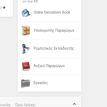
on line
17
νο
Online Derivatives Book
Υπολογιστής Παραγώγων
Ρομποτικός Εκπαιδευτής
Λεξικό Παραγώγων
Εργασίες
ινωνία
Όροι Χρήσης