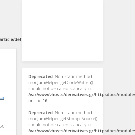
rticle/default.php
Deprecated
: Non-static method
modJumiHelper::getCodeWritten()
should not be called statically in
/var/www/vhosts/derivatives.gr/httpsdocs/modul
on line
16
Deprecated
: Non-static method
modJumiHelper::getStorageSource()
should not be called statically in
se-
/var/www/vhosts/derivatives.gr/httpsdocs/modul