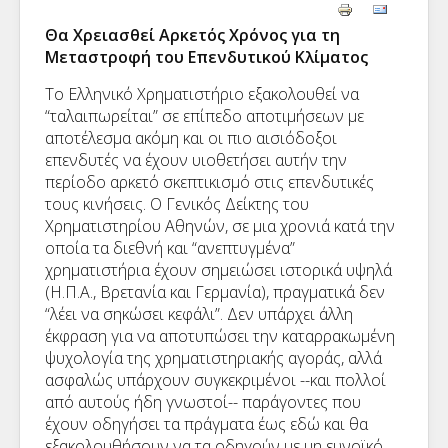
Θα Χρειασθεί Αρκετός Χρόνος για τη
Μεταστροφή του Επενδυτικού Κλίματος
Το Ελληνικό Χρηματιστήριο εξακολουθεί να
“ταλαιπωρείται” σε επίπεδο αποτιμήσεων με
αποτέλεσμα ακόμη και οι πιο αισιόδοξοι
επενδυτές να έχουν υιοθετήσει αυτήν την
περίοδο αρκετό σκεπτικισμό στις επενδυτικές
τους κινήσεις. Ο Γενικός Δείκτης του
Χρηματιστηρίου Αθηνών, σε μια χρονιά κατά την
οποία τα διεθνή και “ανεπτυγμένα”
χρηματιστήρια έχουν σημειώσει ιστορικά υψηλά
(Η.Π.Α., Βρετανία και Γερμανία), πραγματικά δεν
“λέει να σηκώσει κεφάλι”. Δεν υπάρχει άλλη
έκφραση για να αποτυπώσει την καταρρακωμένη
ψυχολογία της χρηματιστηριακής αγοράς, αλλά
ασφαλώς υπάρχουν συγκεκριμένοι --και πολλοί
από αυτούς ήδη γνωστοί-- παράγοντες που
έχουν οδηγήσει τα πράγματα έως εδώ και θα
εξακολουθήσουν να τα οδηγούν με μη ευνοϊκό