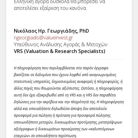
Ελληνική αγορά δύσκολα θα μπορέσει να
αποτελέσει εξαίρεση του κανόνα.
Νικόλαος Ηρ. Γεωργιάδης, PhD
ngeorgiadis@valueinvest.gr
Υπεύθυνος Ανάλυσης Αγοράς & Μετοχών
VRS (Valuation & Research Specialists)
Η πληροφόρηση που περιλαμβάνεται στο παρόν έγγραφο
βασίζεται σε δεδομένα που έχουν ληφθεί από αναγνωρισμένες
στατιστικές υπηρεσίες, δημοσιευμένες αναφορές ή πληροφορίες, ή
άλλες πηγές που θεωρούνται αξιόπιστες. Ωστόσο, η πληροφόρηση
αυτή δεν έχει εξακριβωθεί από τη VRS και η VRS δεν παραθέτει
δηλώσεις για την ακρίβεια και την πληρότητά της. Η πληροφόρηση
αλλά και οποιαδήποτε δηλωθείσα άποψη δεν αποτελούν
προσφορά για πώληση ή πρόταση για προσφορά πώλησης
οποιωνδήποτε μετοχών, δικαιωμάτων προτίμησης, μετατρέψιμων
αξιόγραφων ή δικαιωμάτων προαίρεσης των «καλυπτόμενων
εταιριών» σε οποιαδήποτε περίπτωση.