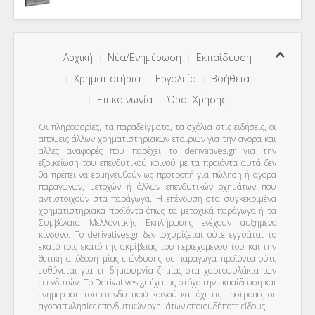
Αρχική
Νέα/Ενημέρωση
Εκπαίδευση
Χρηματιστήρια
Εργαλεία
Βοήθεια
Επικοινωνία
Όροι Χρήσης
Οι πληροφορίες, τα παραδείγματα, τα σχόλια στις ειδήσεις, οι
απόψεις άλλων χρηματιστηριακών εταιριών για την αγορά και
άλλες αναφορές που παρέχει το derivatives.gr για την
εξοικείωση του επενδυτικού κοινού με τα προϊόντα αυτά δεν
θα πρέπει να ερμηνευθούν ως προτροπή για πώληση ή αγορά
παραγώγων, μετοχών ή άλλων επενδυτικών οχημάτων που
αντιστοιχούν στα παράγωγα. Η επένδυση στα συγκεκριμένα
χρηματιστηριακά προϊόντα όπως τα μετοχικά παράγωγα ή τα
Συμβόλαια Μελλοντικής Εκπλήρωσης ενέχουν αυξημένο
κίνδυνο. Το derivatives.gr δεν ισχυρίζεται ούτε εγγυάται το
εκατό τοις εκατό της ακρίβειας του περιεχομένου του και την
θετική απόδοση μίας επένδυσης σε παράγωγα προϊόντα ούτε
ευθύνεται για τη δημιουργία ζημίας στα χαρτοφυλάκια των
επενδυτών. To Derivatives.gr έχει ως στόχο την εκπαίδευση και
ενημέρωση του επενδυτικού κοινού και όχι τις προτροπές σε
αγοραπωλησίες επενδυτικών οχημάτων οποιουδήποτε είδους.