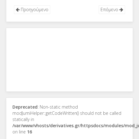
Προηγούμενο
Επόμενο
Deprecated
: Non-static method
modJumiHelper::getCodeWritten() should not be called
statically in
/var/www/vhosts/derivatives.gr/httpsdocs/modules/mod_
on line
16