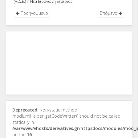
(Α.Δ.Ε.) ή Νέα Εισαγωγή Εταιρίας
Προηγούμενο
Επόμενο
Deprecated
: Non-static method
modJumiHelper::getCodeWritten() should not be called
statically in
/var/www/vhosts/derivatives.gr/httpsdocs/modules/mod_
on line
16