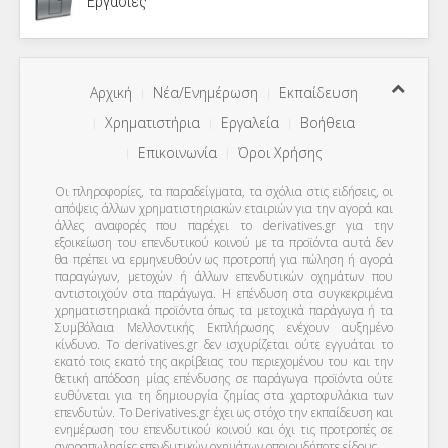
Εργασίες
Αρχική
Νέα/Ενημέρωση
Εκπαίδευση
Χρηματιστήρια
Εργαλεία
Βοήθεια
Επικοινωνία
Όροι Χρήσης
Οι πληροφορίες, τα παραδείγματα, τα σχόλια στις ειδήσεις, οι
απόψεις άλλων χρηματιστηριακών εταιριών για την αγορά και
άλλες αναφορές που παρέχει το derivatives.gr για την
εξοικείωση του επενδυτικού κοινού με τα προϊόντα αυτά δεν
θα πρέπει να ερμηνευθούν ως προτροπή για πώληση ή αγορά
παραγώγων, μετοχών ή άλλων επενδυτικών οχημάτων που
αντιστοιχούν στα παράγωγα. Η επένδυση στα συγκεκριμένα
χρηματιστηριακά προϊόντα όπως τα μετοχικά παράγωγα ή τα
Συμβόλαια Μελλοντικής Εκπλήρωσης ενέχουν αυξημένο
κίνδυνο. Το derivatives.gr δεν ισχυρίζεται ούτε εγγυάται το
εκατό τοις εκατό της ακρίβειας του περιεχομένου του και την
θετική απόδοση μίας επένδυσης σε παράγωγα προϊόντα ούτε
ευθύνεται για τη δημιουργία ζημίας στα χαρτοφυλάκια των
επενδυτών. To Derivatives.gr έχει ως στόχο την εκπαίδευση και
ενημέρωση του επενδυτικού κοινού και όχι τις προτροπές σε
αγοραπωλησίες επενδυτικών οχημάτων οποιουδήποτε είδους.