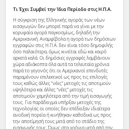
Τι Έχει Συμβεί την Ίδια Περίοδο στις Η.Π.Α.
Η σύγκριση της Ελληνικής αγοράς των νέων
εισαγωγών δεν μπορεί παρά να γίνει με την
κορυφαία αγορά παγκοσμίως, δηλαδή την
Αμερικανική. Αναμφίβολα η αγορά των δημόσιων
εγγραφών στις Η.Π.Α. δεν είναι τόσο δημοφιλής
όσο παλαιότερα, όμως κινείται εδώ και καιρό
αρκετά καλά. Οι δημόσιες εγγραφές λαμβάνουν
χώρα αδιάκοπτα όλα αυτά τα τελευταία χρόνια
παρά το γεγονός ότι οι Αμερικανοί επενδυτές
παραμένουν επιλεκτικοί ως προς τις επιλογές
τους καθώς άλλες “νέες” μετοχές τις αποτιμούν
υψηλότερα και άλλες “νέες” μετοχές τις
αποτιμούν χαμηλότερα από την τιμή εισαγωγής
τους. Για παράδειγμα υπήρξαν μετοχές της
τεχνολογίας οι οποίες δεν επέδειξαν ιδιαίτερα
ανοδική πορεία ή κινήθηκαν καθοδικά ως προς
την αποτίμησή τους μετά από το στάδιο της
εισαγωγής τους. Όμως στα χρόνια μετά από την