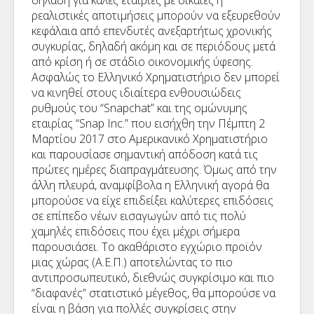
ρεαλιστικές αποτιμήσεις μπορούν να εξευρεθούν
κεφάλαια από επενδυτές ανεξαρτήτως χρονικής
συγκυρίας, δηλαδή ακόμη και σε περιόδους μετά
από κρίση ή σε στάδιο οικονομικής ύφεσης.
Ασφαλώς το Ελληνικό Χρηματιστήριο δεν μπορεί
να κινηθεί στους ιδιαίτερα ενθουσιώδεις
ρυθμούς του “Snapchat” και της ομώνυμης
εταιρίας “Snap Inc.” που εισήχθη την Πέμπτη 2
Μαρτίου 2017 στο Αμερικανικό Χρηματιστήριο
και παρουσίασε σημαντική απόδοση κατά τις
πρώτες ημέρες διαπραγμάτευσης. Όμως από την
άλλη πλευρά, αναμφίβολα η Ελληνική αγορά θα
μπορούσε να είχε επιδείξει καλύτερες επιδόσεις
σε επίπεδο νέων εισαγωγών από τις πολύ
χαμηλές επιδόσεις που έχει μέχρι σήμερα
παρουσιάσει. Το ακαθάριστο εγχώριο προϊόν
μιας χώρας (Α.Ε.Π.) αποτελώντας το πιο
αντιπροσωπευτικό, διεθνώς συγκρίσιμο και πιο
“διαφανές” στατιστικό μέγεθος, θα μπορούσε να
είναι η βάση για πολλές συγκρίσεις στην