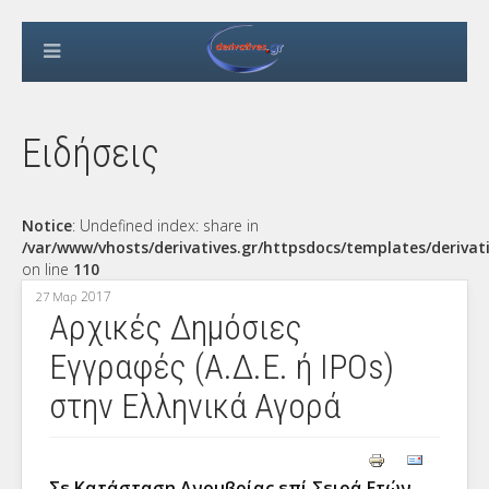
Ειδήσεις
Notice
: Undefined index: share in
/var/www/vhosts/derivatives.gr/httpsdocs/templates/derivat
on line
110
2017
27 Μαρ
Αρχικές Δημόσιες
Εγγραφές (Α.Δ.Ε. ή IPOs)
στην Ελληνικά Αγορά
Σε Κατάσταση Ανομβρίας επί Σειρά Ετών.