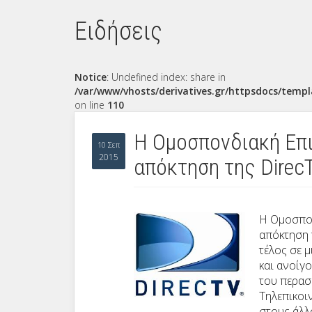
Ειδήσεις
Notice
: Undefined index: share in
/var/www/vhosts/derivatives.gr/httpsdocs/templ
on line
110
Η Ομοσπονδιακή Επι
10 Σεπ
2015
απόκτηση της Direc
Η Ομοσπον
απόκτηση 
τέλος σε 
και ανοίγ
του περασ
Τηλεπικοι
στους άλλ