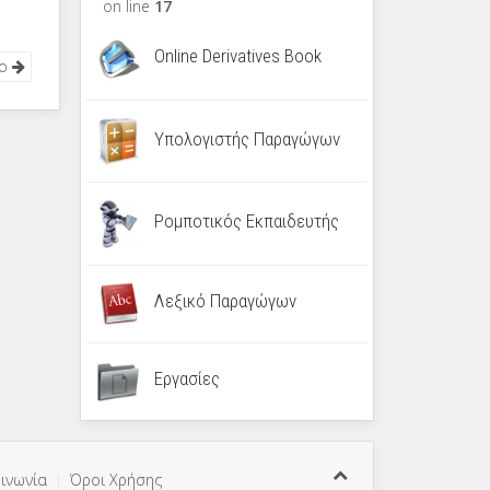
on line
17
Online Derivatives Book
νο
Υπολογιστής Παραγώγων
Ρομποτικός Εκπαιδευτής
Λεξικό Παραγώγων
Εργασίες
ινωνία
Όροι Χρήσης