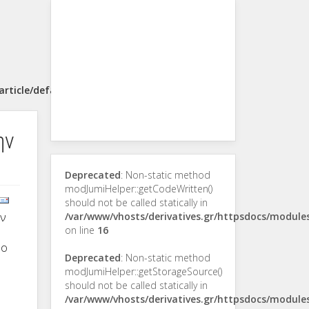
rticle/default.php
ην
Deprecated
: Non-static method
modJumiHelper::getCodeWritten()
should not be called statically in
ην
/var/www/vhosts/derivatives.gr/httpsdocs/modul
on line
16
νο
Deprecated
: Non-static method
modJumiHelper::getStorageSource()
should not be called statically in
/var/www/vhosts/derivatives.gr/httpsdocs/modul