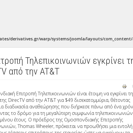
ates/derivatives.gr/warp/systems/joomla/layouts/com_content/a
τροπή Τηλεπικοινωνιών εγκρίνει τ
TV από την AT&T
διακή Επιτροπή Τηλεπικοινωνιών είναι έτοιμη να εγκρίνει τ
της DirecTV από την AT&T για $49 δισεκατομμύρια, θέτοντας
μια διαδικασία αναθεώρησης που διήρκεσε πάνω από ένα χρό
οντας το δρόμο για τη μεγαλύτερη συμφωνία τηλεπικοινωνιών
μένου έτους. Ο πρόεδρος της Ομοσπονδιακής Επιτροπής
νωνιών, Thomas Wheeler, πρόκειται να προωθήσει μια εντολή
ους τέσσερις επιτρόπους της εταιρείας ώστε να εγκρίνουν τη