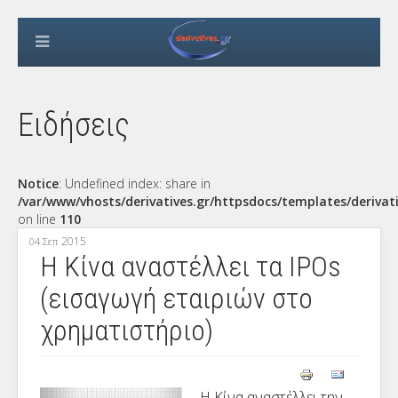
Ειδήσεις
Notice
: Undefined index: share in
/var/www/vhosts/derivatives.gr/httpsdocs/templates/derivat
on line
110
2015
04 Σεπ
Η Κίνα αναστέλλει τα IPOs
(εισαγωγή εταιριών στο
χρηματιστήριο)
Η Κίνα αναστέλλει την