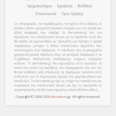
Χρηματιστήρια
Εργαλεία
Βοήθεια
Επικοινωνία
Όροι Χρήσης
Οι πληροφορίες, τα παραδείγματα, τα σχόλια στις ειδήσεις, οι
απόψεις άλλων χρηματιστηριακών εταιριών για την αγορά και
άλλες αναφορές που παρέχει το derivatives.gr για την
εξοικείωση του επενδυτικού κοινού με τα προϊόντα αυτά δεν
θα πρέπει να ερμηνευθούν ως προτροπή για πώληση ή αγορά
παραγώγων, μετοχών ή άλλων επενδυτικών οχημάτων που
αντιστοιχούν στα παράγωγα. Η επένδυση στα συγκεκριμένα
χρηματιστηριακά προϊόντα όπως τα μετοχικά παράγωγα ή τα
Συμβόλαια Μελλοντικής Εκπλήρωσης ενέχουν αυξημένο
κίνδυνο. Το derivatives.gr δεν ισχυρίζεται ούτε εγγυάται το
εκατό τοις εκατό της ακρίβειας του περιεχομένου του και την
θετική απόδοση μίας επένδυσης σε παράγωγα προϊόντα ούτε
ευθύνεται για τη δημιουργία ζημίας στα χαρτοφυλάκια των
επενδυτών. To Derivatives.gr έχει ως στόχο την εκπαίδευση και
ενημέρωση του επενδυτικού κοινού και όχι τις προτροπές σε
αγοραπωλησίες επενδυτικών οχημάτων οποιουδήποτε είδους.
Copyright © 2000-2026
derivatives
.
gr
. All rights reserved.