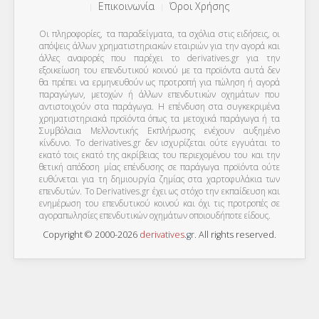
Επικοινωνία
Όροι Χρήσης
Οι πληροφορίες, τα παραδείγματα, τα σχόλια στις ειδήσεις, οι
απόψεις άλλων χρηματιστηριακών εταιριών για την αγορά και
άλλες αναφορές που παρέχει το derivatives.gr για την
εξοικείωση του επενδυτικού κοινού με τα προϊόντα αυτά δεν
θα πρέπει να ερμηνευθούν ως προτροπή για πώληση ή αγορά
παραγώγων, μετοχών ή άλλων επενδυτικών οχημάτων που
αντιστοιχούν στα παράγωγα. Η επένδυση στα συγκεκριμένα
χρηματιστηριακά προϊόντα όπως τα μετοχικά παράγωγα ή τα
Συμβόλαια Μελλοντικής Εκπλήρωσης ενέχουν αυξημένο
κίνδυνο. Το derivatives.gr δεν ισχυρίζεται ούτε εγγυάται το
εκατό τοις εκατό της ακρίβειας του περιεχομένου του και την
θετική απόδοση μίας επένδυσης σε παράγωγα προϊόντα ούτε
ευθύνεται για τη δημιουργία ζημίας στα χαρτοφυλάκια των
επενδυτών. To Derivatives.gr έχει ως στόχο την εκπαίδευση και
ενημέρωση του επενδυτικού κοινού και όχι τις προτροπές σε
αγοραπωλησίες επενδυτικών οχημάτων οποιουδήποτε είδους.
Copyright © 2000-2026
derivatives
.
gr
. All rights reserved.