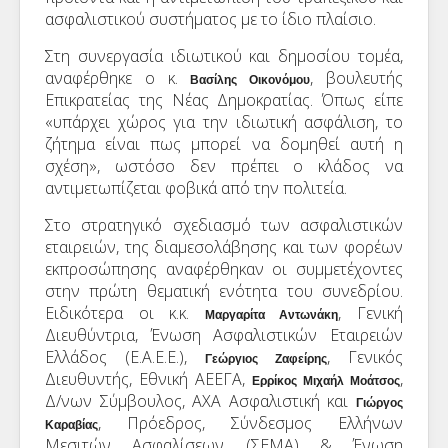
ασφαλιστικού συστήματος με το ίδιο πλαίσιο.
Στη συνεργασία ιδιωτικού και δημοσίου τομέα,
αναφέρθηκε ο κ.
, βουλευτής
Βασίλης Οικονόμου
Επικρατείας της Νέας Δημοκρατίας. Όπως είπε
«υπάρχει χώρος για την ιδιωτική ασφάλιση, το
ζήτημα είναι πως μπορεί να δομηθεί αυτή η
σχέση», ωστόσο δεν πρέπει ο κλάδος να
αντιμετωπίζεται φοβικά από την πολιτεία.
Στο στρατηγικό σχεδιασμό των ασφαλιστικών
εταιρειών, της διαμεσολάβησης και των φορέων
εκπροσώπησης αναφέρθηκαν οι συμμετέχοντες
στην πρώτη θεματική ενότητα του συνεδρίου.
Ειδικότερα οι κ.κ.
, Γενική
Μαργαρίτα Αντωνάκη
Διευθύντρια, Ένωση Ασφαλιστικών Εταιρειών
Ελλάδος (Ε.Α.Ε.Ε.),
, Γενικός
Γεώργιος Ζαφείρης
Διευθυντής, Εθνική ΑΕΕΓΑ,
,
Ερρίκος Μιχαήλ Μοάτσος
Δ/νων Σύμβουλος, ΑΧΑ Ασφαλιστική και
Γιώργος
, Πρόεδρος, Σύνδεσμος Ελλήνων
Καραβίας
Μεσιτών Ασφαλίσεων (ΣΕΜΑ) & Ένωση