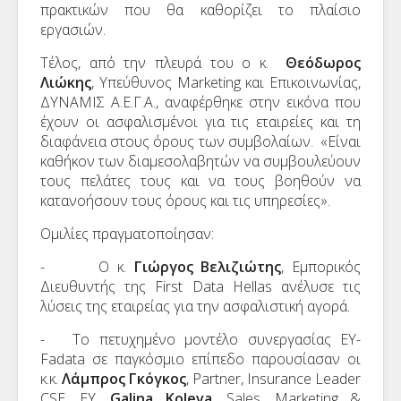
πρακτικών που θα καθορίζει το πλαίσιο
εργασιών.
Τέλος, από την πλευρά του ο κ.
Θεόδωρος
Λιώκης
, Υπεύθυνος Marketing και Επικοινωνίας,
ΔΥΝΑΜΙΣ Α.Ε.Γ.Α., αναφέρθηκε στην εικόνα που
έχουν οι ασφαλισμένοι για τις εταιρείες και τη
διαφάνεια στους όρους των συμβολαίων. «Είναι
καθήκον των διαμεσολαβητών να συμβουλεύουν
τους πελάτες τους και να τους βοηθούν να
κατανοήσουν τους όρους και τις υπηρεσίες».
Ομιλίες πραγματοποίησαν:
- Ο κ.
Γιώργος Βελιζιώτης
, Εμπορικός
Διευθυντής της First Data Hellas ανέλυσε τις
λύσεις της εταιρείας για την ασφαλιστική αγορά.
- Το πετυχημένο μοντέλο συνεργασίας ΕΥ-
Fadata σε παγκόσμιο επίπεδο παρουσίασαν οι
κ.κ.
Λάμπρος Γκόγκος
, Partner, Insurance Leader
CSE, EY,
Galina Koleva
, Sales, Marketing &