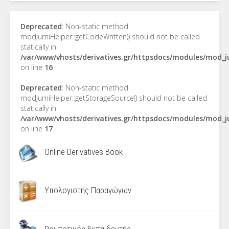
Deprecated
: Non-static method
modJumiHelper::getCodeWritten() should not be called
statically in
/var/www/vhosts/derivatives.gr/httpsdocs/modules/mod_
on line
16
Deprecated
: Non-static method
modJumiHelper::getStorageSource() should not be called
statically in
/var/www/vhosts/derivatives.gr/httpsdocs/modules/mod_
on line
17
Online Derivatives Book
Υπολογιστής Παραγώγων
Ρομποτικός Εκπαιδευτής