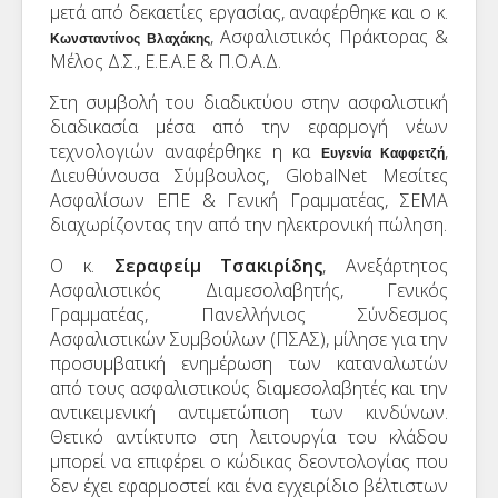
μετά από δεκαετίες εργασίας, αναφέρθηκε και ο κ.
, Ασφαλιστικός Πράκτορας &
Κωνσταντίνος Βλαχάκης
Μέλος Δ.Σ., Ε.Ε.Α.Ε & Π.Ο.Α.Δ.
Στη συμβολή του διαδικτύου στην ασφαλιστική
διαδικασία μέσα από την εφαρμογή νέων
τεχνολογιών αναφέρθηκε η κα
,
Ευγενία Καφφετζή
Διευθύνουσα Σύμβουλος, GlobalNet Μεσίτες
Ασφαλίσων ΕΠΕ & Γενική Γραμματέας, ΣΕΜΑ
διαχωρίζοντας την από την ηλεκτρονική πώληση.
Ο κ.
Σεραφείμ Τσακιρίδης
, Ανεξάρτητος
Ασφαλιστικός Διαμεσολαβητής, Γενικός
Γραμματέας, Πανελλήνιος Σύνδεσμος
Ασφαλιστικών Συμβούλων (ΠΣΑΣ), μίλησε για την
προσυμβατική ενημέρωση των καταναλωτών
από τους ασφαλιστικούς διαμεσολαβητές και την
αντικειμενική αντιμετώπιση των κινδύνων.
Θετικό αντίκτυπο στη λειτουργία του κλάδου
μπορεί να επιφέρει ο κώδικας δεοντολογίας που
δεν έχει εφαρμοστεί και ένα εγχειρίδιο βέλτιστων