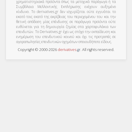
χρηματιστηριακά προϊόντα όπως τα μετοχικά παράγωγα ή τα
Συμβόλαια Μελλοντικής Εκπλήρωσης ενέχουν αυξημένο
κίνδυνο. Το derivatives.gr δεν ισχυρίζεται ούτε εγγυάται το
εκατό τοις εκατό της ακρίβειας του περιεχομένου του και την
θετική απόδοση μίας επένδυσης σε παράγωγα προϊόντα ούτε
ευθύνεται για τη δημιουργία ζημίας στα χαρτοφυλάκια των
επενδυτών. To Derivatives.gr έχει ως στόχο την εκπαίδευση και
ενημέρωση του επενδυτικού κοινού και όχι τις προτροπές σε
αγοραπωλησίες επενδυτικών οχημάτων οποιουδήποτε είδους.
Copyright © 2000-2026
derivatives
.
gr
. All rights reserved.