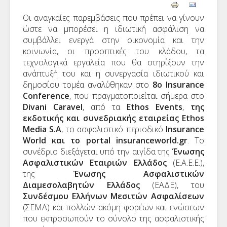
Οι αναγκαίες παρεμβάσεις που πρέπει να γίνουν
ώστε να μπορέσει η ιδιωτική ασφάλιση να
συμβάλλει ενεργά στην οικονομία και την
κοινωνία, οι προοπτικές του κλάδου, τα
τεχνολογικά εργαλεία που θα στηρίξουν την
ανάπτυξή του και η συνεργασία ιδιωτικού και
δημοσίου τομέα αναλύθηκαν στο
8o Insurance
Conference
, που πραγματοποιείται σήμερα στο
Divani Caravel
, από τα
Ethos Events
,
της
εκδοτικής και συνεδριακής εταιρείας Ethos
Media S.A
, το ασφαλιστικό περιοδικό
Insurance
World και το portal insuranceworld.gr
. Το
συνέδριο διεξάγεται υπό την αιγίδα της
Ένωσης
Ασφαλιστικών Εταιριών Ελλάδος
(Ε.Α.Ε.Ε.),
της
Ένωσης Ασφαλιστικών
Διαμεσολαβητών Ελλάδος
(ΕΑΔΕ), του
Συνδέσμου Ελλήνων Μεσιτών Ασφαλίσεων
(ΣΕΜΑ) και πολλών ακόμη φορέων και ενώσεων
που εκπροσωπούν το σύνολο της ασφαλιστικής