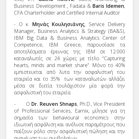
Business Development , Fadata &
Baris Idemen
,
CFA Charterholder and Certified Internal Auditor
-
Ο
κ
.
Μηνάς
Κουλησιάνης
, Service Delivery
Manager, Business Analytics & Strategy (BA&S),
IBM Big Data & Business Analytics Center of
Competence, IBM Greece,
παρουσίασε
τα
αποτελέσματα
έρευνας
της
IBM
σε
12.000
καταναλωτές
σε
24
χώρες
με
τίτλο
“Capturing
hearts, minds and market share”.
Μόνο το 40%
εμπιστευεται από λυτα την ασφαλιστική του
εταιρεία και το 35% των καταναλωτών αλλάζει
μέσα σε διετία τουλάχιστον μία φορά την
ασφαλιστική του εταιρεία.
- Ο
Dr. Reuven Shnaps
, Ph.D., Vice President
of Professional Services, Earnix, μίλησε για τη
σημασία των behavioural economics στην
ιδιωτική ασφάλιση και ανέλυσε παραμέτρους που
παίζουν ρόλο στην ασφαλιστική πώληση και την
ανανέωση των συμβολαίων.