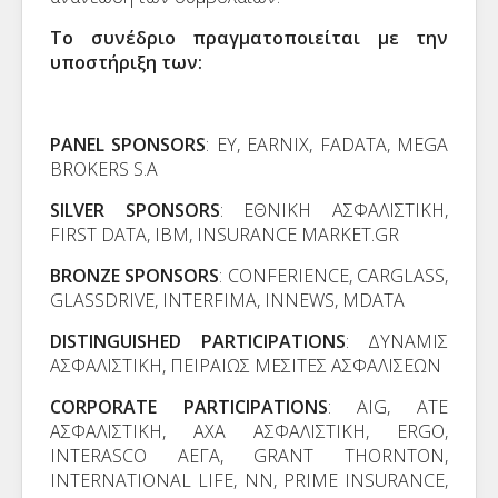
Το συνέδριο πραγματοποιείται με την
υποστήριξη των:
PANEL SPONSORS
:
ΕΥ
,
ΕΑ
RNIX, FADATA, MEGA
BROKERS S.A
SILVER SPONSORS
:
ΕΘΝΙΚΗ
ΑΣΦΑΛΙΣΤΙΚΗ
,
FIRST DATA, I
ΒΜ
, INSURANCE MARKET.GR
BRONZE SPONSORS
: CONFERIENCE, CARGLASS,
GLASSDRIVE, INTERFIMA, INNEWS, MDATA
DISTINGUISHED PARTICIPATIONS
:
ΔΥΝΑΜΙΣ
ΑΣΦΑΛΙΣΤΙΚΗ
,
ΠΕΙΡΑΙΩΣ
ΜΕΣΙΤΕΣ
ΑΣΦΑΛΙΣΕΩΝ
CORPORATE PARTICIPATIONS
: AIG,
ΑΤΕ
ΑΣΦΑΛΙΣΤΙΚΗ
,
ΑΧΑ
ΑΣΦΑΛΙΣΤΙΚΗ
,
Ε
RGO,
INTERASCO A
ΕΓΑ
, GRANT THORNTON,
INTERNATIONAL LIFE, NN, PRIME INSURANCE,