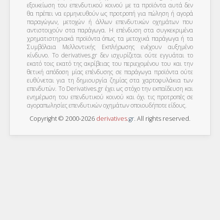
εξοικείωση του επενδυτικού κοινού με τα προϊόντα αυτά δεν
θα πρέπει να ερμηνευθούν ως προτροπή για πώληση ή αγορά
παραγώγων, μετοχών ή άλλων επενδυτικών οχημάτων που
αντιστοιχούν στα παράγωγα. Η επένδυση στα συγκεκριμένα
χρηματιστηριακά προϊόντα όπως τα μετοχικά παράγωγα ή τα
Συμβόλαια Μελλοντικής Εκπλήρωσης ενέχουν αυξημένο
κίνδυνο. Το derivatives.gr δεν ισχυρίζεται ούτε εγγυάται το
εκατό τοις εκατό της ακρίβειας του περιεχομένου του και την
θετική απόδοση μίας επένδυσης σε παράγωγα προϊόντα ούτε
ευθύνεται για τη δημιουργία ζημίας στα χαρτοφυλάκια των
επενδυτών. To Derivatives.gr έχει ως στόχο την εκπαίδευση και
ενημέρωση του επενδυτικού κοινού και όχι τις προτροπές σε
αγοραπωλησίες επενδυτικών οχημάτων οποιουδήποτε είδους.
Copyright © 2000-2026
derivatives
.
gr
. All rights reserved.