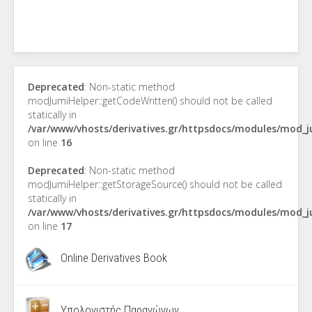
Deprecated
: Non-static method
modJumiHelper::getCodeWritten() should not be called
statically in
/var/www/vhosts/derivatives.gr/httpsdocs/modules/mod_
on line
16
Deprecated
: Non-static method
modJumiHelper::getStorageSource() should not be called
statically in
/var/www/vhosts/derivatives.gr/httpsdocs/modules/mod_
on line
17
Online Derivatives Book
Υπολογιστής Παραγώγων