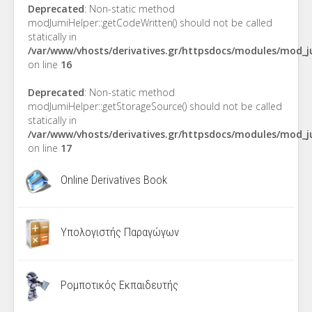
Deprecated
: Non-static method
modJumiHelper::getCodeWritten() should not be called
statically in
/var/www/vhosts/derivatives.gr/httpsdocs/modules/mod_
on line
16
Deprecated
: Non-static method
modJumiHelper::getStorageSource() should not be called
statically in
/var/www/vhosts/derivatives.gr/httpsdocs/modules/mod_
on line
17
Online Derivatives Book
Υπολογιστής Παραγώγων
Ρομποτικός Εκπαιδευτής