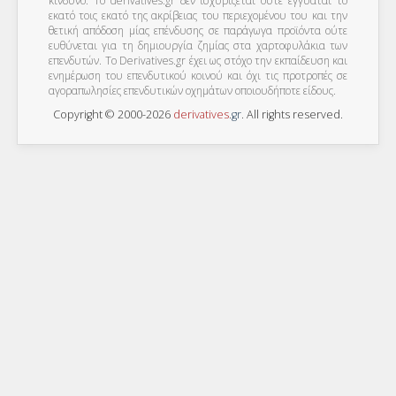
κίνδυνο. Το derivatives.gr δεν ισχυρίζεται ούτε εγγυάται το
εκατό τοις εκατό της ακρίβειας του περιεχομένου του και την
θετική απόδοση μίας επένδυσης σε παράγωγα προϊόντα ούτε
ευθύνεται για τη δημιουργία ζημίας στα χαρτοφυλάκια των
επενδυτών. To Derivatives.gr έχει ως στόχο την εκπαίδευση και
ενημέρωση του επενδυτικού κοινού και όχι τις προτροπές σε
αγοραπωλησίες επενδυτικών οχημάτων οποιουδήποτε είδους.
Copyright © 2000-2026
derivatives
.
gr
. All rights reserved.