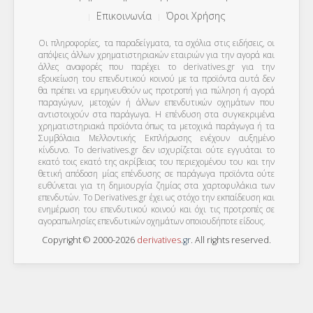
Επικοινωνία
Όροι Χρήσης
Οι πληροφορίες, τα παραδείγματα, τα σχόλια στις ειδήσεις, οι
απόψεις άλλων χρηματιστηριακών εταιριών για την αγορά και
άλλες αναφορές που παρέχει το derivatives.gr για την
εξοικείωση του επενδυτικού κοινού με τα προϊόντα αυτά δεν
θα πρέπει να ερμηνευθούν ως προτροπή για πώληση ή αγορά
παραγώγων, μετοχών ή άλλων επενδυτικών οχημάτων που
αντιστοιχούν στα παράγωγα. Η επένδυση στα συγκεκριμένα
χρηματιστηριακά προϊόντα όπως τα μετοχικά παράγωγα ή τα
Συμβόλαια Μελλοντικής Εκπλήρωσης ενέχουν αυξημένο
κίνδυνο. Το derivatives.gr δεν ισχυρίζεται ούτε εγγυάται το
εκατό τοις εκατό της ακρίβειας του περιεχομένου του και την
θετική απόδοση μίας επένδυσης σε παράγωγα προϊόντα ούτε
ευθύνεται για τη δημιουργία ζημίας στα χαρτοφυλάκια των
επενδυτών. To Derivatives.gr έχει ως στόχο την εκπαίδευση και
ενημέρωση του επενδυτικού κοινού και όχι τις προτροπές σε
αγοραπωλησίες επενδυτικών οχημάτων οποιουδήποτε είδους.
Copyright © 2000-2026
derivatives
.
gr
. All rights reserved.