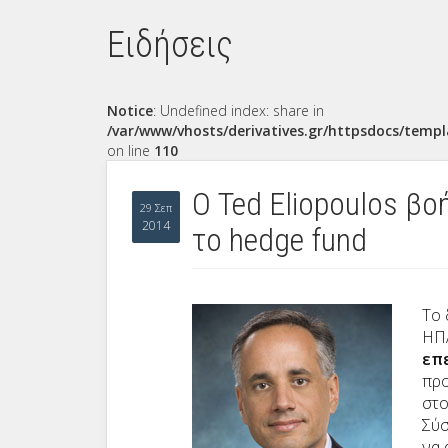
Ειδήσεις
Notice
: Undefined index: share in
/var/www/vhosts/derivatives.gr/httpsdocs/templ
on line
110
Ο Ted Eliopoulos β
29 Σεπ
2014
το hedge fund
Το 
ΗΠΑ
επ
προ
στο
Σύσ
να 