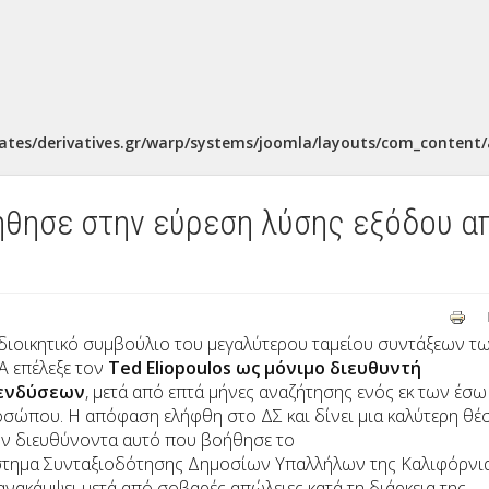
ates/derivatives.gr/warp/systems/joomla/layouts/com_content/a
οήθησε στην εύρεση λύσης εξόδου α
διοικητικό συμβούλιο του μεγαλύτερου ταμείου συντάξεων τ
 επέλεξε τον
Ted
Eliopoulos
ως μόνιμο διευθυντή
ενδύσεων
, μετά από επτά μήνες αναζήτησης ενός εκ των έσω
σώπου. Η απόφαση ελήφθη στο ΔΣ και δίνει μια καλύτερη θέ
ν διευθύνοντα αυτό που βοήθησε το
τημα Συνταξιοδότησης Δημοσίων Υπαλλήλων της Καλιφόρνι
ανακάμψει μετά από σοβαρές απώλειες κατά τη διάρκεια της