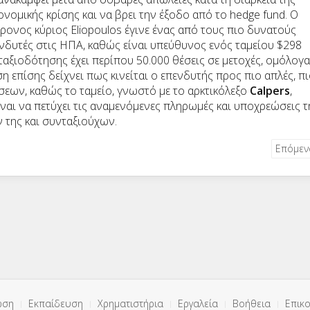
ονομικής κρίσης και να βρει την έξοδο από το
hedge
fund
. Ο
ρονος κύριος
Eliopoulos
έγινε ένας από τους πιο δυνατούς
νδυτές στις ΗΠΑ, καθώς είναι υπεύθυνος ενός ταμείου $298
αξιοδότησης έχει περίπου 50.000 θέσεις σε μετοχές, ομόλογα
ση επίσης δείχνει πως κινείται ο επενδυτής προς πιο απλές, π
σεων, καθώς το ταμείο, γνωστό με το αρκτικόλεξο
Calpers
,
ναι να πετύχει τις αναμενόμενες πληρωμές και υποχρεώσεις τ
 της και συνταξιούχων.
Επόμε
ωση
Εκπαίδευση
Χρηματιστήρια
Εργαλεία
Βοήθεια
Επικο