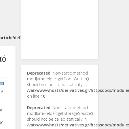
rticle/default.php
πό
Deprecated
: Non-static method
modJumiHelper::getCodeWritten()
should not be called statically in
ων
/var/www/vhosts/derivatives.gr/httpsdocs/modul
on line
16
Deprecated
: Non-static method
ση
modJumiHelper::getStorageSource()
should not be called statically in
ας
/var/www/vhosts/derivatives.gr/httpsdocs/modul