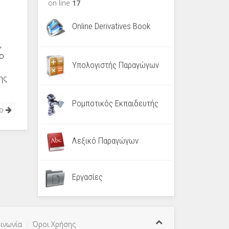
on line
17
Online Derivatives Book
,
ιο
Υπολογιστής Παραγώγων
ης
Ρομποτικός Εκπαιδευτής
νο
Λεξικό Παραγώγων
Εργασίες
ινωνία
Όροι Χρήσης