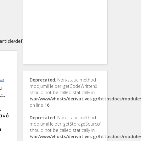
rticle/default.php
Deprecated
: Non-static method
modJumiHelper::getCodeWritten()
υ
should not be called statically in
αι
/var/www/vhosts/derivatives.gr/httpsdocs/modul
on line
16
,
ανό
Deprecated
: Non-static method
modJumiHelper::getStorageSource()
a
should not be called statically in
/var/www/vhosts/derivatives.gr/httpsdocs/modul