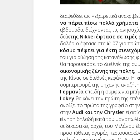
διαψεύδει ως «εξαιρετικά ανακριβεί
να πάρει πίσω πολλά χρήματα
εβδομάδα, δείχνοντας τις ανησυχί
δε
ίκτης
Nikkei
έφτασε σε τιμές 
δολάριο έφτασε στα ¥107 για πρώτ
κόσμο πέφτει για έκτη συνεχό
του για αύξηση της κατανάλωσης φ
θα παρουσιάσει το διεθνές της συμ
οικονομικής ζώνης της πόλης
, 
της Κίνας σε διεθνές κεφάλαιο. Η
συμπεριφορά της μηχανής αναζήτη
Γερμανία
επειδή η συμφωνία μπήκ
Lokey
θα κάνει την πρώτη της επ
ανοίξει το πρώτο της γραφείο στην
στην
Audi
και την
Chrysler
εξαιτί
κίνηση δηλαδή κατά του μονοπωλίου
οι δικαστικές αρχές του Μιλάνου 
προσπάθειας αγοράς περιουσιακών
ιταλική εταιρία ενέργειας. Οι
Air
Fra