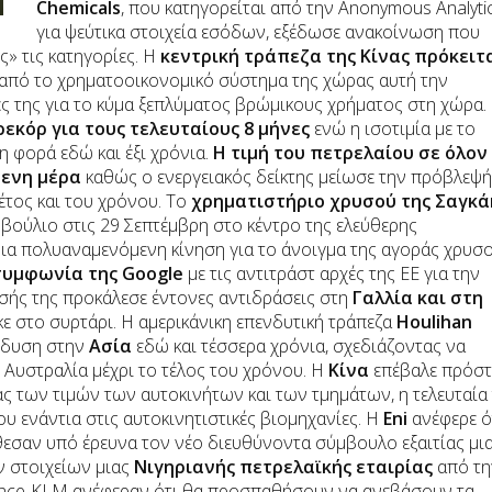
Chemicals
, που κατηγορείται από την
Anonymous
Analyti
για ψεύτικα στοιχεία εσόδων, εξέδωσε ανακοίνωση που
ς» τις κατηγορίες. Η
κεντρική τράπεζα της Κίνας πρόκειτ
από το χρηματοοικονομικό σύστημα της χώρας αυτή την
ες της για το κύμα ξεπλύματος βρώμικους χρήματος στη χώρα.
ρεκόρ για τους τελευταίους 8 μήνες
ενώ η ισοτιμία με το
η φορά εδώ και έξι χρόνια.
Η τιμή του πετρελαίου σε όλον
μενη μέρα
καθώς ο ενεργειακός δείκτης μείωσε την πρόβλεψή
έτος και του χρόνου. Το
χρηματιστήριο χρυσού της Σαγκά
βούλιο στις 29 Σεπτέμβρη στο κέντρο της ελεύθερης
μια πολυαναμενόμενη κίνηση για το άνοιγμα της αγοράς χρυσ
συμφωνία της
Google
με τις αντιτράστ αρχές της ΕΕ για την
σής της προκάλεσε έντονες αντιδράσεις στη
Γαλλία και στη
ε στο συρτάρι. Η αμερικάνικη επενδυτική τράπεζα
Houlihan
ένδυση στην
Ασία
εδώ και τέσσερα χρόνια, σχεδιάζοντας να
 Αυστραλία μέχρι το τέλος του χρόνου. Η
Κίνα
επέβαλε πρόστ
ας των τιμών των αυτοκινήτων και των τμημάτων, η τελευταία
 ενάντια στις αυτοκινητιστικές βιομηχανίες. Η
Eni
ανέφερε ό
έθεσαν υπό έρευνα τον νέο διευθύνοντα σύμβουλο εξαιτίας μι
 στοιχείων μιας
Νιγηριανής πετρελαϊκής εταιρίας
από τη
nce
-
KLM
ανέφεραν ότι θα προσπαθήσουν να ανεβάσουν τα