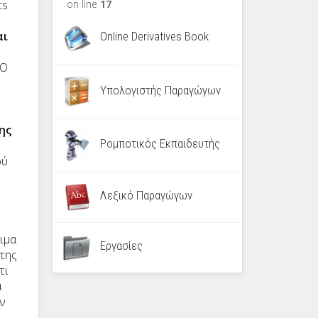
cs
on line
17
αι
Online Derivatives Book
 Ο
Υπολογιστής Παραγώγων
ης
Ρομποτικός Εκπαιδευτής
ού
Λεξικό Παραγώγων
ιμα
Εργασίες
 της
τι
α
ν