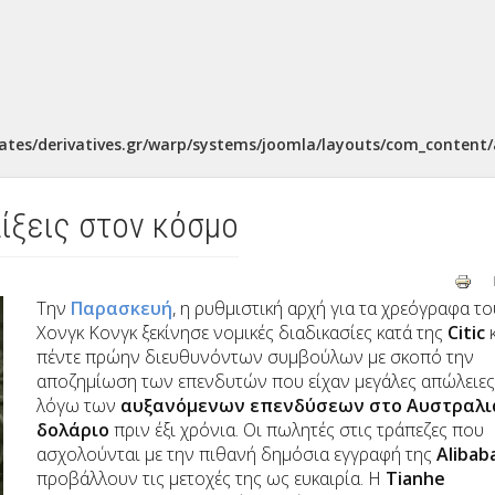
ates/derivatives.gr/warp/systems/joomla/layouts/com_content/a
λίξεις στον κόσμο
Την
Παρασκευή
, η ρυθμιστική αρχή για τα χρεόγραφα το
Χονγκ Κονγκ ξεκίνησε νομικές διαδικασίες κατά της
Citic
κ
πέντε πρώην διευθυνόντων συμβούλων με σκοπό την
αποζημίωση των επενδυτών που είχαν μεγάλες απώλειες
λόγω των
αυξανόμενων επενδύσεων στο Αυστραλι
δολάριο
πριν έξι χρόνια. Οι πωλητές στις τράπεζες που
ασχολούνται με την πιθανή δημόσια εγγραφή της
Alibab
προβάλλουν τις μετοχές της ως ευκαιρία. Η
Tianhe