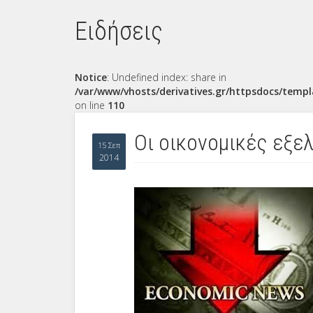
Ειδήσεις
Notice
: Undefined index: share in
/var/www/vhosts/derivatives.gr/httpsdocs/templ
on line
110
Οι οικονομικές εξε
15 Σεπ
2014