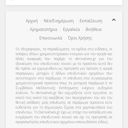
Αρχική
Νέα/Ενημέρωση
Εκπαίδευση
Χρηματιστήρια
Εργαλεία
Βοήθεια
Επικοινωνία
Όροι Χρήσης
Οι πληροφορίες, τα παραδείγματα, τα σχόλια στις ειδήσεις, οι
απόψεις άλλων χρηματιστηριακών εταιριών για την αγορά και
άλλες αναφορές που παρέχει το derivatives.gr για την
εξοικείωση του επενδυτικού κοινού με τα προϊόντα αυτά δεν
θα πρέπει να ερμηνευθούν ως προτροπή για πώληση ή αγορά
παραγώγων, μετοχών ή άλλων επενδυτικών οχημάτων που
αντιστοιχούν στα παράγωγα. Η επένδυση στα συγκεκριμένα
χρηματιστηριακά προϊόντα όπως τα μετοχικά παράγωγα ή τα
Συμβόλαια Μελλοντικής Εκπλήρωσης ενέχουν αυξημένο
κίνδυνο. Το derivatives.gr δεν ισχυρίζεται ούτε εγγυάται το
εκατό τοις εκατό της ακρίβειας του περιεχομένου του και την
θετική απόδοση μίας επένδυσης σε παράγωγα προϊόντα ούτε
ευθύνεται για τη δημιουργία ζημίας στα χαρτοφυλάκια των
επενδυτών. To Derivatives.gr έχει ως στόχο την εκπαίδευση και
ενημέρωση του επενδυτικού κοινού και όχι τις προτροπές σε
αγοραπωλησίες επενδυτικών οχημάτων οποιουδήποτε είδους.