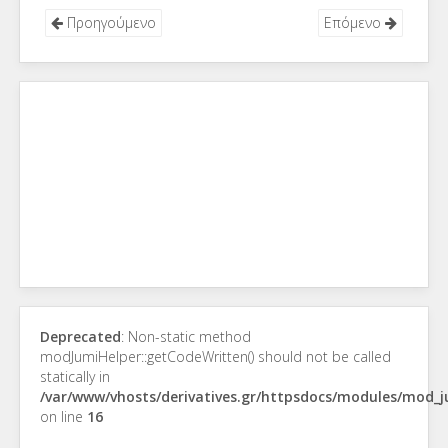
Προηγούμενο
Επόμενο
Deprecated
: Non-static method
modJumiHelper::getCodeWritten() should not be called
statically in
/var/www/vhosts/derivatives.gr/httpsdocs/modules/mod_
on line
16