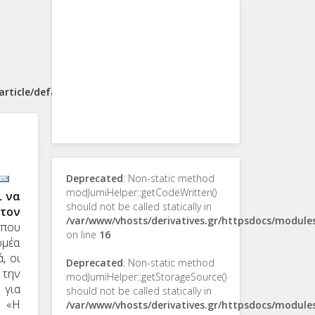
rticle/default.php
Deprecated
: Non-static method
modJumiHelper::getCodeWritten()
ι να
should not be called statically in
 τον
/var/www/vhosts/derivatives.gr/httpsdocs/modul
που
on line
16
ομέα
, οι
Deprecated
: Non-static method
 την
modJumiHelper::getStorageSource()
 για
should not be called statically in
. «Η
/var/www/vhosts/derivatives.gr/httpsdocs/modul