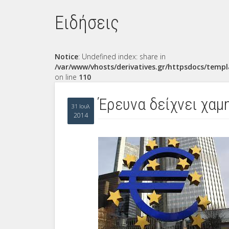
Ειδήσεις
Notice
: Undefined index: share in
/var/www/vhosts/derivatives.gr/httpsdocs/templ
on line
110
Έρευνα δείχνει χα
31 Ιουλ
2014