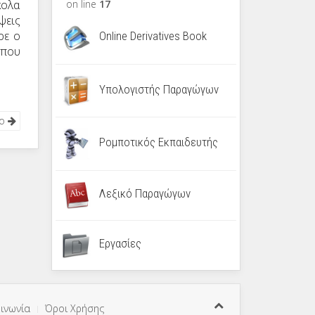
κολα
on line
17
ψεις
ρε ο
Online Derivatives Book
 που
Υπολογιστής Παραγώγων
νο
Ρομποτικός Εκπαιδευτής
Λεξικό Παραγώγων
Εργασίες
ινωνία
Όροι Χρήσης