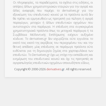
Οι πληροφορίες, τα παραδείγματα, τα σχόλια στις ειδήσεις, οι
απόψεις άλλων χρηματιστηριακών εταιριών για την αγορά και
άλλες αναφορές που παρέχει το derivatives.gr για την
εξοικείωση του επενδυτικού κοινού με τα προϊόντα αυτά δεν
θα πρέπει να ερμηνευθούν ως προτροπή για πώληση ή αγορά
παραγώγων, μετοχών ή άλλων επενδυτικών οχημάτων που
αντιστοιχούν στα παράγωγα. Η επένδυση στα συγκεκριμένα
χρηματιστηριακά προϊόντα όπως τα μετοχικά παράγωγα ή τα
Συμβόλαια Μελλοντικής Εκπλήρωσης ενέχουν αυξημένο
κίνδυνο. Το derivatives.gr δεν ισχυρίζεται ούτε εγγυάται το
εκατό τοις εκατό της ακρίβειας του περιεχομένου του και την
θετική απόδοση μίας επένδυσης σε παράγωγα προϊόντα ούτε
ευθύνεται για τη δημιουργία ζημίας στα χαρτοφυλάκια των
επενδυτών. To Derivatives.gr έχει ως στόχο την εκπαίδευση και
ενημέρωση του επενδυτικού κοινού και όχι τις προτροπές σε
αγοραπωλησίες επενδυτικών οχημάτων οποιουδήποτε είδους.
Copyright © 2000-2026
derivatives
.
gr
. All rights reserved.