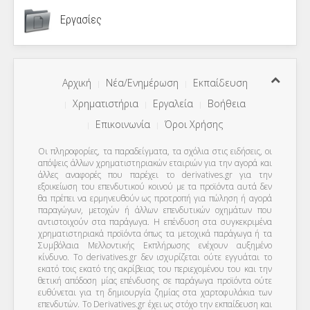
Εργασίες
Αρχική
Νέα/Ενημέρωση
Εκπαίδευση
Χρηματιστήρια
Εργαλεία
Βοήθεια
Επικοινωνία
Όροι Χρήσης
Οι πληροφορίες, τα παραδείγματα, τα σχόλια στις ειδήσεις, οι
απόψεις άλλων χρηματιστηριακών εταιριών για την αγορά και
άλλες αναφορές που παρέχει το derivatives.gr για την
εξοικείωση του επενδυτικού κοινού με τα προϊόντα αυτά δεν
θα πρέπει να ερμηνευθούν ως προτροπή για πώληση ή αγορά
παραγώγων, μετοχών ή άλλων επενδυτικών οχημάτων που
αντιστοιχούν στα παράγωγα. Η επένδυση στα συγκεκριμένα
χρηματιστηριακά προϊόντα όπως τα μετοχικά παράγωγα ή τα
Συμβόλαια Μελλοντικής Εκπλήρωσης ενέχουν αυξημένο
κίνδυνο. Το derivatives.gr δεν ισχυρίζεται ούτε εγγυάται το
εκατό τοις εκατό της ακρίβειας του περιεχομένου του και την
θετική απόδοση μίας επένδυσης σε παράγωγα προϊόντα ούτε
ευθύνεται για τη δημιουργία ζημίας στα χαρτοφυλάκια των
επενδυτών. To Derivatives.gr έχει ως στόχο την εκπαίδευση και