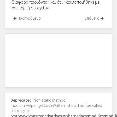
διάφορα προϊόντα» και ότι «κοινοποιήθηκε με
ανεπαρκή στοιχεία».
Προηγούμενο
Επόμενο
Deprecated
: Non-static method
modJumiHelper::getCodeWritten() should not be called
statically in
/var/www/vhosts/derivatives.gr/httpsdocs/modules/mod_