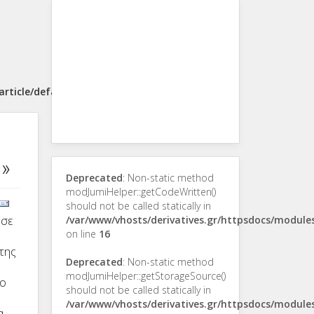
rticle/default.php
ς»
Deprecated
: Non-static method
modJumiHelper::getCodeWritten()
should not be called statically in
 σε
/var/www/vhosts/derivatives.gr/httpsdocs/modul
on line
16
της
Deprecated
: Non-static method
modJumiHelper::getStorageSource()
το
should not be called statically in
/var/www/vhosts/derivatives.gr/httpsdocs/modul
α