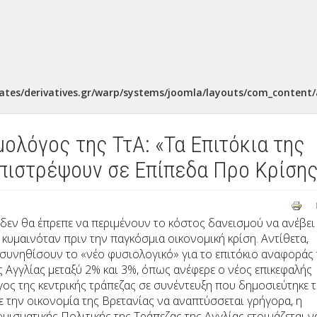
ates/derivatives.gr/warp/systems/joomla/layouts/com_content/a
ολόγος της ΤτΑ: «Τα Επιτόκια της
πιστρέψουν σε Επίπεδα Προ Κρίση
 δεν θα έπρεπε να περιμένουν το κόστος δανεισμού να ανέβει
κυμαινόταν πριν την παγκόσμια οικονομική κρίση. Αντίθετα,
 συνηθίσουν το «νέο φυσιολογικό» για το επιτόκιο αναφοράς 
ς Αγγλίας μεταξύ 2% και 3%, όπως ανέφερε ο νέος επικεφαλής
ος της κεντρικής τράπεζας σε συνέντευξη που δημοσιεύτηκε 
 την οικονομία της Βρετανίας να αναπτύσσεται γρήγορα, η
μισματικής Πολιτικής της Τράπεζας της Αγγλίας ετοιμάζεται ν