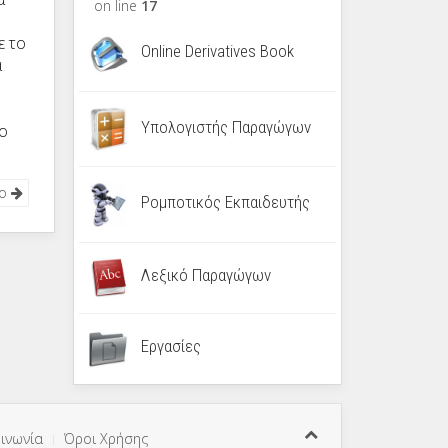
on line
17
ε το
Online Derivatives Book
ά
Υπολογιστής Παραγώγων
το
νο
Ρομποτικός Εκπαιδευτής
Λεξικό Παραγώγων
Εργασίες
ινωνία
Όροι Χρήσης