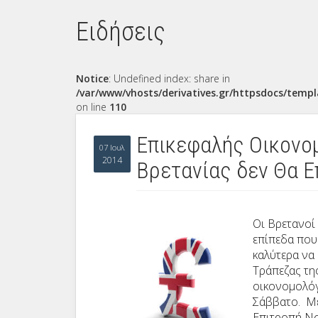
Ειδήσεις
Notice
: Undefined index: share in
/var/www/vhosts/derivatives.gr/httpsdocs/templ
on line
110
Επικεφαλής Οικονομ
07 Ιουλ
2014
Βρετανίας δεν Θα Ε
Οι Βρετανοί
επίπεδα που 
καλύτερα να
Τράπεζας τη
οικονομολόγ
Σάββατο. Με
Επιτροπή Νο