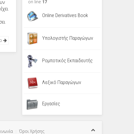
ουν
on line
17
έχει
Online Derivatives Book
σει
Υπολογιστής Παραγώγων
νο
Ρομποτικός Εκπαιδευτής
Λεξικό Παραγώγων
Εργασίες
ινωνία
Όροι Χρήσης