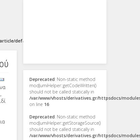
rticle/default.php
ού
Deprecated
: Non-static method
modJumiHelper::getCodeWritten()
 να
should not be called statically in
,
/var/www/vhosts/derivatives.gr/httpsdocs/modul
ιδί
on line
16
Deprecated
: Non-static method
ια
modJumiHelper::getStorageSource()
should not be called statically in
/var/www/vhosts/derivatives.gr/httpsdocs/modul