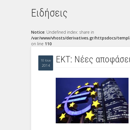
Ειδήσεις
Notice
: Undefined index: share in
/var/www/vhosts/derivatives.gr/httpsdocs/templ
on line
110
ΕΚΤ: Νέες αποφάσε
10 Ιουν
2014