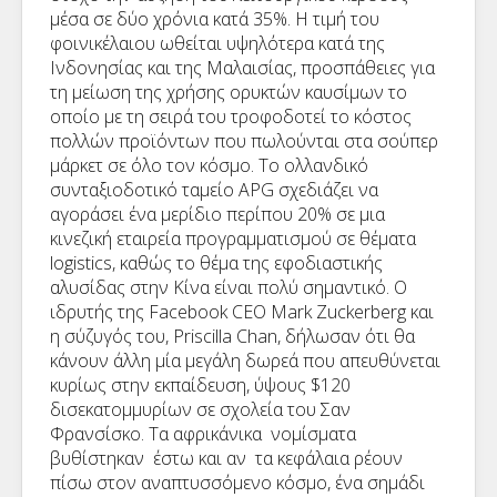
μέσα σε δύο χρόνια κατά 35%. Η τιμή του
φοινικέλαιου ωθείται υψηλότερα κατά της
Ινδονησίας και της Μαλαισίας, προσπάθειες για
τη μείωση της χρήσης ορυκτών καυσίμων το
οποίο με τη σειρά του τροφοδοτεί το κόστος
πολλών προϊόντων που πωλούνται στα σούπερ
μάρκετ σε όλο τον κόσμο. Το ολλανδικό
συνταξιοδοτικό ταμείο APG σχεδιάζει να
αγοράσει ένα μερίδιο περίπου 20% σε μια
κινεζική εταιρεία προγραμματισμού σε θέματα
logistics, καθώς το θέμα της εφοδιαστικής
αλυσίδας στην Κίνα είναι πολύ σημαντικό. Ο
ιδρυτής της Facebook CEO Mark Zuckerberg και
η σύζυγός του, Priscilla Chan, δήλωσαν ότι θα
κάνουν άλλη μία μεγάλη δωρεά που απευθύνεται
κυρίως στην εκπαίδευση, ύψους $120
δισεκατομμυρίων σε σχολεία του Σαν
Φρανσίσκο. Τα αφρικάνικα νομίσματα
βυθίστηκαν έστω και αν τα κεφάλαια ρέουν
πίσω στον αναπτυσσόμενο κόσμο, ένα σημάδι