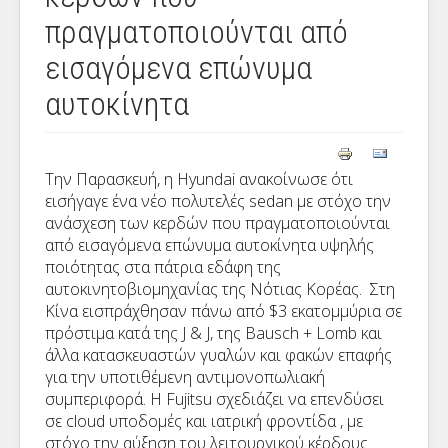
πραγματοποιούνται από
εισαγόμενα επώνυμα
αυτοκίνητα
Την Παρασκευή, η Hyundai ανακοίνωσε ότι
εισήγαγε ένα νέο πολυτελές sedan με στόχο την
ανάσχεση των κερδών που πραγματοποιούνται
από εισαγόμενα επώνυμα αυτοκίνητα υψηλής
ποιότητας στα πάτρια εδάφη της
αυτοκινητοβιομηχανίας της Νότιας Κορέας. Στη
Κίνα εισπράχθησαν πάνω από $3 εκατομμύρια σε
πρόστιμα κατά της J & J, της Bausch + Lomb και
άλλα κατασκευαστών γυαλών και φακών επαφής
για την υποτιθέμενη αντιμονοπωλιακή
συμπεριφορά. Η Fujitsu σχεδιάζει να επενδύσει
σε cloud υποδομές και ιατρική φροντίδα , με
στόχο την αύξηση του λειτουργικού κέρδους