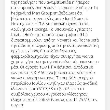
της πρόκλησης που αντιμετωπίζει η ήπειρος
στην προσέλκυση ξένων επενδύσεων σήμερα. Το
hedge-fund Man Group επιβεβαίωσε ότι
βρίσκεται σε συνομιλίες με το fund Numeric
Holding στις Η.Π.Α. για πιθανή εξαγορά του.
Αριθμητικό Holdings. Το υπουργείο Υγείας της
Ιταλίας θα ζητήσει αποζημίωση ύψους $1,6
δισεκατομμυρίων από τη Novartis και Roche μετά
την έκδοση απόφασης από την αντιμονοπωλιακή
αρχή της χώρας ότι οι δύο Ελβετικές
φαρμακοβιομηχανίες, είχαν συνεργήσει για να
χειραγωγήσουν την αγορά σε ένα φάρμακο για το
μάτι. Οι αγορές των ΗΠΑ έκλεισαν ανοδικά με
τον δείκτη S & P 500 να βρίσκεται σε νέο ρεκόρ
για 4ο συνεχόμενο μήνα. Τα συμβόλαια αργού
πετρελαίου Ιουλίου κινήθηκαν ελαφρώς ανοδικά
κλείνοντας στα $103,58 το βαρέλι ενώ τα
συμβόλαια χρυσού Αυγούστου γλίστρησαν
ελάχιστα κατά 0,2% κλείνοντας στα $1.257,10 την
ουγκιά.