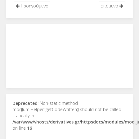
Προηγούμενο
Επόμενο
Deprecated
: Non-static method
modJumiHelper::getCodeWritten() should not be called
statically in
/var/www/vhosts/derivatives.gr/httpsdocs/modules/mod_
on line
16