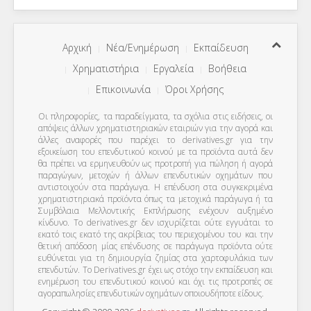
Αρχική
Νέα/Ενημέρωση
Εκπαίδευση
Χρηματιστήρια
Εργαλεία
Βοήθεια
Επικοινωνία
Όροι Χρήσης
Οι πληροφορίες, τα παραδείγματα, τα σχόλια στις ειδήσεις, οι
απόψεις άλλων χρηματιστηριακών εταιριών για την αγορά και
άλλες αναφορές που παρέχει το derivatives.gr για την
εξοικείωση του επενδυτικού κοινού με τα προϊόντα αυτά δεν
θα πρέπει να ερμηνευθούν ως προτροπή για πώληση ή αγορά
παραγώγων, μετοχών ή άλλων επενδυτικών οχημάτων που
αντιστοιχούν στα παράγωγα. Η επένδυση στα συγκεκριμένα
χρηματιστηριακά προϊόντα όπως τα μετοχικά παράγωγα ή τα
Συμβόλαια Μελλοντικής Εκπλήρωσης ενέχουν αυξημένο
κίνδυνο. Το derivatives.gr δεν ισχυρίζεται ούτε εγγυάται το
εκατό τοις εκατό της ακρίβειας του περιεχομένου του και την
θετική απόδοση μίας επένδυσης σε παράγωγα προϊόντα ούτε
ευθύνεται για τη δημιουργία ζημίας στα χαρτοφυλάκια των
επενδυτών. To Derivatives.gr έχει ως στόχο την εκπαίδευση και
ενημέρωση του επενδυτικού κοινού και όχι τις προτροπές σε
αγοραπωλησίες επενδυτικών οχημάτων οποιουδήποτε είδους.