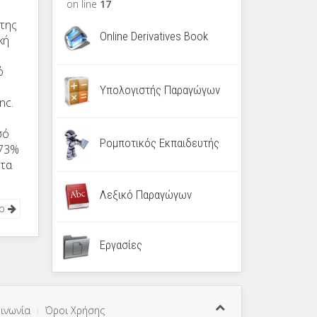
on line
17
 της
Online Derivatives Book
κή
ό
Υπολογιστής Παραγώγων
Inc
.
σό
Ρομποτικός Εκπαιδευτής
 73%
 τα
Λεξικό Παραγώγων
νο
Εργασίες
ινωνία
Όροι Χρήσης