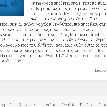
online
αγορά αποθήκευσης. Η εταιρεία είναι
εμβληματική ως προς τα σημερινά ΙΡΟ-όρια
εταιρείας
Silicon
Valley
, με ταχεία εισοδηματι
ανάπτυξη αλλά και χρόνια ζημιών. Στην
ίσκεται σε έναν αγώνα να χτίσει μεγαλύτερο, πιο αποτελεσματικ
 το δυνατόν περισσότερους πελάτες γίνεται πριν αυτοί
νιστικών εταιρειών όπως είναι η
Google
Inc
και η
Dropbox
πελατών και τη δημιουργία των υπηρεσιών οδήγησε σε ζημιά
 οικονομικό έτος που έληξε τον Ιανουάριο, αυξάνοντας το πο
αν την προηγούμενη χρονιά. Η πρόσφατη ζημιά περιελάμβανε
eting
costs
. Ακόμα και αν έβγαζε $ 171,2εκατομμύρια από αυτά
ας κερδοφόρα.
Επόμε
ωση
Εκπαίδευση
Χρηματιστήρια
Εργαλεία
Βοήθεια
Επικο