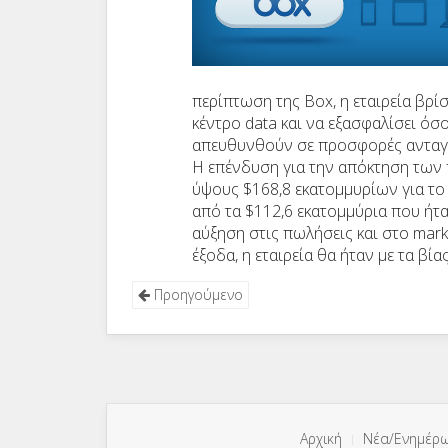
περίπτωση της
Box
, η εταιρεία βρ
κέντρο
data
και να εξασφαλίσει όσο
απευθυνθούν σε προσφορές ανταγω
Η επένδυση για την απόκτηση των 
ύψους $168,8 εκατομμυρίων για το
από τα $112,6 εκατομμύρια που ήτ
αύξηση στις πωλήσεις και στο
mark
έξοδα, η εταιρεία θα ήταν με τα βί
Προηγούμενο
Αρχική
Νέα/Ενημέρ