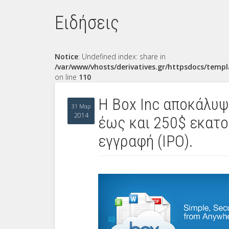
Ειδήσεις
Notice
: Undefined index: share in
/var/www/vhosts/derivatives.gr/httpsdocs/templ
on line
110
H Box Inc αποκάλυψ
31 Μαρ
2014
έως και 250$ εκατο
εγγραφή (IPO).