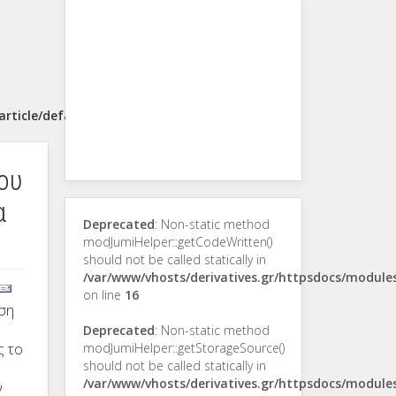
rticle/default.php
ου
α
Deprecated
: Non-static method
modJumiHelper::getCodeWritten()
should not be called statically in
/var/www/vhosts/derivatives.gr/httpsdocs/modul
on line
16
ση
Deprecated
: Non-static method
ς το
modJumiHelper::getStorageSource()
should not be called statically in
/var/www/vhosts/derivatives.gr/httpsdocs/modul
ν