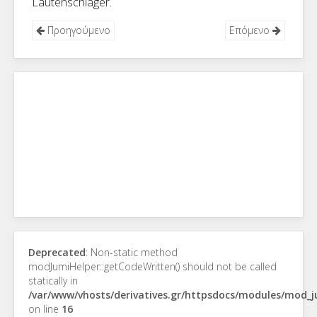
Lautenschläger.
Προηγούμενο
Επόμενο
Deprecated
: Non-static method
modJumiHelper::getCodeWritten() should not be called
statically in
/var/www/vhosts/derivatives.gr/httpsdocs/modules/mod_
on line
16