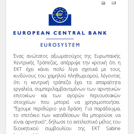
Ένας
ανώτατος αξιωματούχος
της Ευρωπαϊκής
Κεντρικής Τράπεζας,
απέρριψε την κριτική
ότι η
ΕΚΤ
έχει
κάνει πολύ λίγα
σχετικά με τους
κινδύνους
του χαμηλού πληθωρισμού
,
λέγοντας
ότι η
κεντρική τράπεζα
έχει τα απαραίτητα
εργαλεία
, συμπεριλαμβανομένων των
αρνητικών
επιτοκίων
και των αγορών
περιουσιακών
στοιχείων
που
μπορεί να χρησιμοποιήσει
.
"
Έχουμε
περιθώριο για δράση
.
Για παράδειγμα,
τ
ο
επιτόκιο των καταθέσεων
θα μπορούσε να
είναι
αρνητικό"
, δήλωσε το εκτελεστικό
μέλος του
διοικητικού συμβουλίου
της ΕΚΤ
Sabine