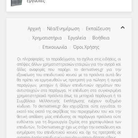
Εργασίες
Αρχική
Νέα/Ενημέρωση
Εκπαίδευση
Χρηματιστήρια
Εργαλεία
Βοήθεια
Επικοινωνία
Όροι Χρήσης
Οι πληροφορίες, τα παραδείγματα, τα σχόλια στις ειδήσεις, οι
απόψεις άλλων χρηματιστηριακών εταιριών για την αγορά και
άλλες αναφορές που παρέχει το derivatives.gr για την
εξοικείωση του επενδυτικού κοινού με τα προϊόντα αυτά δεν
θα πρέπει να ερμηνευθούν ως προτροπή για πώληση ή αγορά
παραγώγων, μετοχών ή άλλων επενδυτικών οχημάτων που
αντιστοιχούν στα παράγωγα. Η επένδυση στα συγκεκριμένα
χρηματιστηριακά προϊόντα όπως τα μετοχικά παράγωγα ή τα
Συμβόλαια Μελλοντικής Εκπλήρωσης ενέχουν αυξημένο
κίνδυνο. Το derivatives.gr δεν ισχυρίζεται ούτε εγγυάται το
εκατό τοις εκατό της ακρίβειας του περιεχομένου του και την
θετική απόδοση μίας επένδυσης σε παράγωγα προϊόντα ούτε
ευθύνεται για τη δημιουργία ζημίας στα χαρτοφυλάκια των
επενδυτών. To Derivatives.gr έχει ως στόχο την εκπαίδευση και
ενημέρωση του επενδυτικού κοινού και όχι τις προτροπές σε
αγοραπωλησίες επενδυτικών οχημάτων οποιουδήποτε είδους.