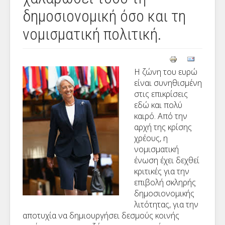
δημοσιονομική όσο και τη
νομισματική πολιτική.
Η ζώνη
του ευρώ
είναι συνηθισμένη
στις επικρίσεις
εδώ και πολύ
καιρό
.
Από την
αρχή της
κρίσης
χρέους
,
η
νομισματική
ένωση
έχει δεχθεί
κριτικές για
την
επιβολή
σκληρής
δημοσιονομικής
λιτότητας
,
για την
αποτυχία
να δημιουργήσει
δεσμούς
κοινής