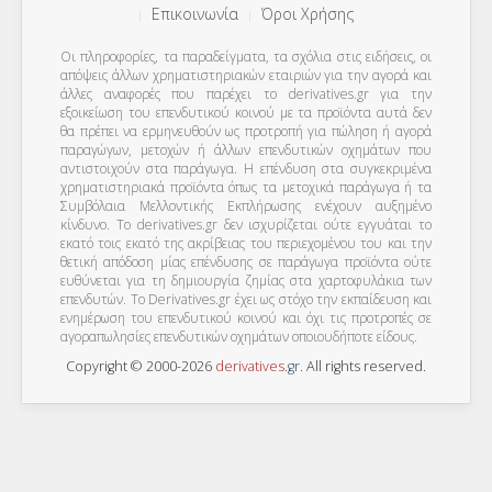
Επικοινωνία
Όροι Χρήσης
Οι πληροφορίες, τα παραδείγματα, τα σχόλια στις ειδήσεις, οι
απόψεις άλλων χρηματιστηριακών εταιριών για την αγορά και
άλλες αναφορές που παρέχει το derivatives.gr για την
εξοικείωση του επενδυτικού κοινού με τα προϊόντα αυτά δεν
θα πρέπει να ερμηνευθούν ως προτροπή για πώληση ή αγορά
παραγώγων, μετοχών ή άλλων επενδυτικών οχημάτων που
αντιστοιχούν στα παράγωγα. Η επένδυση στα συγκεκριμένα
χρηματιστηριακά προϊόντα όπως τα μετοχικά παράγωγα ή τα
Συμβόλαια Μελλοντικής Εκπλήρωσης ενέχουν αυξημένο
κίνδυνο. Το derivatives.gr δεν ισχυρίζεται ούτε εγγυάται το
εκατό τοις εκατό της ακρίβειας του περιεχομένου του και την
θετική απόδοση μίας επένδυσης σε παράγωγα προϊόντα ούτε
ευθύνεται για τη δημιουργία ζημίας στα χαρτοφυλάκια των
επενδυτών. To Derivatives.gr έχει ως στόχο την εκπαίδευση και
ενημέρωση του επενδυτικού κοινού και όχι τις προτροπές σε
αγοραπωλησίες επενδυτικών οχημάτων οποιουδήποτε είδους.
Copyright © 2000-2026
derivatives
.
gr
. All rights reserved.