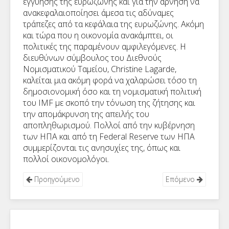
εγγύησης
της ευρωζώνης
και
για την άρνηση
να
ανακεφαλαιοποίησει
άμεσα
τις
αδύναμες
τράπεζες
από
τα κεφάλαια
της ευρωζώνης
.
Ακόμη
και
τώρα που η οικονομία
ανακάμπτει
, οι
πολιτικές
της
παραμένουν αμφιλεγόμενες
.
Η
διευθύνων σύμβουλος
του Διεθνούς
Νομισματικού Ταμείου
,
Christine
Lagarde
,
καλείται
μια ακόμη φορά
να χαλαρώσει
τόσο
τ
η
δημοσιονομική όσο
και τη νομισματική πολιτική
του
IMF
με σκοπό την
τόνωση της ζήτησης
και
την
απομάκρυνση της απειλής
του
αποπληθωρισμού
.
Πολλοί από την
κυβέρνηση
των ΗΠΑ
και από τη
Federal Reserve των ΗΠΑ
συμμερίζονται τις ανησυχίες
της, όπως και
πολλοί οικονομολόγοι
.
Προηγούμενο
Επόμενο