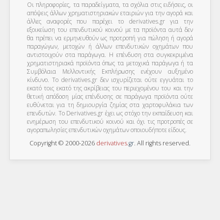
Οι πληροφορίες, τα παραδείγματα, τα σχόλια στις ειδήσεις, οι
απόψεις άλλων χρηματιστηριακών εταιριών για την αγορά και
άλλες αναφορές που παρέχει το derivatives.gr για την
εξοικείωση του επενδυτικού κοινού με τα προϊόντα αυτά δεν
θα πρέπει να ερμηνευθούν ως προτροπή για πώληση ή αγορά
παραγώγων, μετοχών ή άλλων επενδυτικών οχημάτων που
αντιστοιχούν στα παράγωγα. Η επένδυση στα συγκεκριμένα
χρηματιστηριακά προϊόντα όπως τα μετοχικά παράγωγα ή τα
Συμβόλαια Μελλοντικής Εκπλήρωσης ενέχουν αυξημένο
κίνδυνο. Το derivatives.gr δεν ισχυρίζεται ούτε εγγυάται το
εκατό τοις εκατό της ακρίβειας του περιεχομένου του και την
θετική απόδοση μίας επένδυσης σε παράγωγα προϊόντα ούτε
ευθύνεται για τη δημιουργία ζημίας στα χαρτοφυλάκια των
επενδυτών. To Derivatives.gr έχει ως στόχο την εκπαίδευση και
ενημέρωση του επενδυτικού κοινού και όχι τις προτροπές σε
αγοραπωλησίες επενδυτικών οχημάτων οποιουδήποτε είδους.
Copyright © 2000-2026
derivatives
.
gr
. All rights reserved.