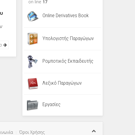
on line
17
ου
Online Derivatives Book
ιν
Υπολογιστής Παραγώγων
νο
Ρομποτικός Εκπαιδευτής
Λεξικό Παραγώγων
Εργασίες
ινωνία
Όροι Χρήσης