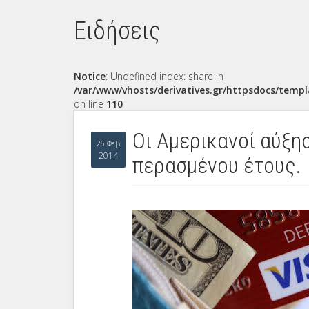
Ειδήσεις
Notice
: Undefined index: share in
/var/www/vhosts/derivatives.gr/httpsdocs/templ
on line
110
Οι Αμερικανοί αύξη
26 Φεβ
2014
περασμένου έτους.