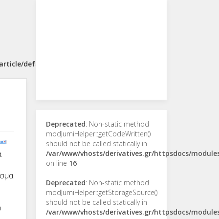
rticle/default.php
Deprecated
: Non-static method
modJumiHelper::getCodeWritten()
should not be called statically in
α
/var/www/vhosts/derivatives.gr/httpsdocs/modul
on line
16
εσμα
Deprecated
: Non-static method
modJumiHelper::getStorageSource()
should not be called statically in
ο
/var/www/vhosts/derivatives.gr/httpsdocs/modul