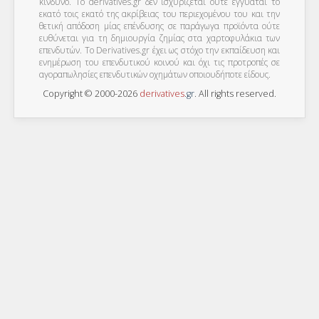
κίνδυνο. Το derivatives.gr δεν ισχυρίζεται ούτε εγγυάται το
εκατό τοις εκατό της ακρίβειας του περιεχομένου του και την
θετική απόδοση μίας επένδυσης σε παράγωγα προϊόντα ούτε
ευθύνεται για τη δημιουργία ζημίας στα χαρτοφυλάκια των
επενδυτών. To Derivatives.gr έχει ως στόχο την εκπαίδευση και
ενημέρωση του επενδυτικού κοινού και όχι τις προτροπές σε
αγοραπωλησίες επενδυτικών οχημάτων οποιουδήποτε είδους.
Copyright © 2000-2026
derivatives
.
gr
. All rights reserved.