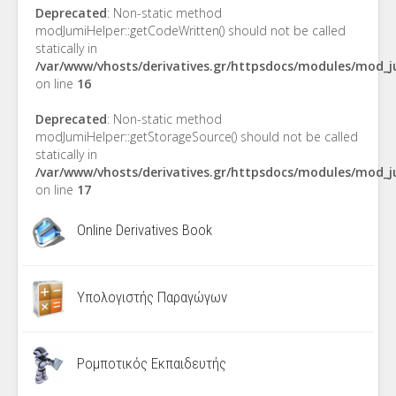
Deprecated
: Non-static method
modJumiHelper::getCodeWritten() should not be called
statically in
/var/www/vhosts/derivatives.gr/httpsdocs/modules/mod_
on line
16
Deprecated
: Non-static method
modJumiHelper::getStorageSource() should not be called
statically in
/var/www/vhosts/derivatives.gr/httpsdocs/modules/mod_
on line
17
Online Derivatives Book
Υπολογιστής Παραγώγων
Ρομποτικός Εκπαιδευτής