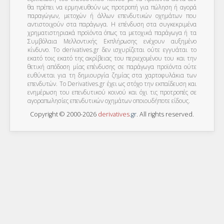
θα πρέπει να ερμηνευθούν ως προτροπή για πώληση ή αγορά
παραγώγων, μετοχών ή άλλων επενδυτικών οχημάτων που
αντιστοιχούν στα παράγωγα. Η επένδυση στα συγκεκριμένα
χρηματιστηριακά προϊόντα όπως τα μετοχικά παράγωγα ή τα
Συμβόλαια Μελλοντικής Εκπλήρωσης ενέχουν αυξημένο
κίνδυνο. Το derivatives.gr δεν ισχυρίζεται ούτε εγγυάται το
εκατό τοις εκατό της ακρίβειας του περιεχομένου του και την
θετική απόδοση μίας επένδυσης σε παράγωγα προϊόντα ούτε
ευθύνεται για τη δημιουργία ζημίας στα χαρτοφυλάκια των
επενδυτών. To Derivatives.gr έχει ως στόχο την εκπαίδευση και
ενημέρωση του επενδυτικού κοινού και όχι τις προτροπές σε
αγοραπωλησίες επενδυτικών οχημάτων οποιουδήποτε είδους.
Copyright © 2000-2026
derivatives
.
gr
. All rights reserved.