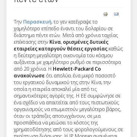
Την
Παρασκευή
, το γεν κατέγραψε το
χαμηλότερο επίπεδο έναντι του δολαρίου σε
διάστημα πέντε ετών. Μετά από χρόνια ταχείας
επέκτασης στην
Κίνα
,
ορισμένες δυτικές
εταιρείες καταργούν θέσεις εργασίας
καθώς
η δεύτερη μεγαλύτερη οικονομία του κόσμου
αυξάνεται με χαμηλότερο ρυθμό σε περισσότερα
από 20 χρόνια. Η
Hewlett-Packard Co
ανακοίνωσε
ότι απολύει ένα μικρό ποσοστό
του εργατικού δυναμικού της στην Κίνα, την
οποία η εταιρεία αποκαλεί μία από τις
σημαντικότερες αγορές της. Η ΕΕ συμφώνησε σε
ένα σχέδιο να απαιτείται από τους πιστωτικούς
οργανισμούς να επωμιστούν μεγαλύτερο βάρος,
όταν οι τράπεζες αποτυγχάνουν, σε μια
προσπάθεια να μειώσει το κόστος της
χρηματοδότησης από τους φορολογούμενους σε
περίπτωση διάσωσης. Η JP Morgan αναμένεται