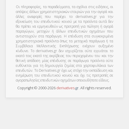
Οι πληροφορίες, τα παραδείγματα, τα σχόλια στις ειδήσεις, οι
απόψεις άλλων χρηματιστηριακών εταιριών για την αγορά και
άλλες αναφορές που παρέχει το derivatives.gr για την
εξοικείωση του επενδυτικού κοινού με τα προϊόντα αυτά δεν
θα πρέπει να ερμηνευθούν ως προτροπή για πώληση ή αγορά
παραγώγων, μετοχών ή άλλων επενδυτικών οχημάτων που
αντιστοιχούν στα παράγωγα. Η επένδυση στα συγκεκριμένα
χρηματιστηριακά προϊόντα όπως τα μετοχικά παράγωγα ή τα
Συμβόλαια Μελλοντικής Εκπλήρωσης ενέχουν αυξημένο
κίνδυνο. Το derivatives.gr δεν ισχυρίζεται ούτε εγγυάται το
εκατό τοις εκατό της ακρίβειας του περιεχομένου του και την
θετική απόδοση μίας επένδυσης σε παράγωγα προϊόντα ούτε
ευθύνεται για τη δημιουργία ζημίας στα χαρτοφυλάκια των
επενδυτών. To Derivatives.gr έχει ως στόχο την εκπαίδευση και
ενημέρωση του επενδυτικού κοινού και όχι τις προτροπές σε
αγοραπωλησίες επενδυτικών οχημάτων οποιουδήποτε είδους.
Copyright © 2000-2026
derivatives
.
gr
. All rights reserved.