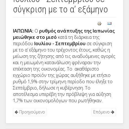
σύγκριση με το α’ εξάμηνο
ΙΑΠΩΝΙΑ:
Ο
ρυθμός ανάπτυξης της Ιαπωνίας
μειώθηκε στο μισό
κατά τη διάρκεια της
περιόδου
Ιουλίου - Σεπτεμβρίου
σε σύγκριση
με το α’ εξάμηνο του τρέχοντος έτους, καθώς η
μείωση της ζήτησης από τις αναδυόμενες αγορές
και η μειωμένη κατανάλωση φρέναραν την
επέκταση της οικονομίας. Το ακαθάριστο
εγχώριο προϊόν της χώρας αυξήθηκε με ετήσιο
ρυθμό 1,9% στην τρίμηνη περίοδο που έληξε το
Σεπτέμβριο, δήλωσε η κυβέρνηση. Το
αποτέλεσμα υπερέβη την πρόβλεψη για αύξηση
1,7% των οικονομολόγων που ρωτήθηκαν.
Προηγούμενο
Επόμενο