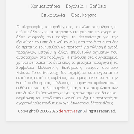
Χρηματιστήρια
Εργαλεία
Βοήθεια
Επικοινωνία
Όροι Χρήσης
Οι πληροφορίες, τα παραδείγματα, τα σχόλια στις ειδήσεις, οι
απόψεις άλλων χρηματιστηριακών εταιριών για την αγορά και
άλλες αναφορές που παρέχει το derivatives.gr για την
εξοικείωση του επενδυτικού κοινού με τα προϊόντα αυτά δεν
θα πρέπει να ερμηνευθούν ως προτροπή για πώληση ή αγορά
παραγώγων, μετοχών ή άλλων επενδυτικών οχημάτων που
αντιστοιχούν στα παράγωγα. Η επένδυση στα συγκεκριμένα
χρηματιστηριακά προϊόντα όπως τα μετοχικά παράγωγα ή τα
Συμβόλαια Μελλοντικής Εκπλήρωσης ενέχουν αυξημένο
κίνδυνο. Το derivatives.gr δεν ισχυρίζεται ούτε εγγυάται το
εκατό τοις εκατό της ακρίβειας του περιεχομένου του και την
θετική απόδοση μίας επένδυσης σε παράγωγα προϊόντα ούτε
ευθύνεται για τη δημιουργία ζημίας στα χαρτοφυλάκια των
επενδυτών. To Derivatives.gr έχει ως στόχο την εκπαίδευση και
ενημέρωση του επενδυτικού κοινού και όχι τις προτροπές σε
αγοραπωλησίες επενδυτικών οχημάτων οποιουδήποτε είδους.
Copyright © 2000-2026
derivatives
.
gr
. All rights reserved.