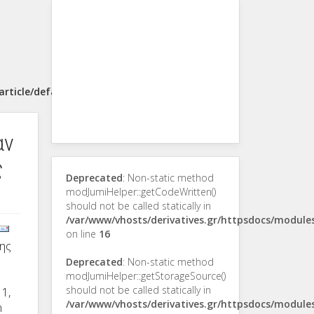
rticle/default.php
αν
ς
Deprecated
: Non-static method
modJumiHelper::getCodeWritten()
should not be called statically in
/var/www/vhosts/derivatives.gr/httpsdocs/modul
on line
16
σης
Deprecated
: Non-static method
modJumiHelper::getStorageSource()
should not be called statically in
1,
/var/www/vhosts/derivatives.gr/httpsdocs/modul
m