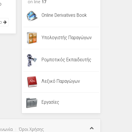
on line
17
ο
Online Derivatives Book
νο
Υπολογιστής Παραγώγων
Ρομποτικός Εκπαιδευτής
Λεξικό Παραγώγων
Εργασίες
ινωνία
Όροι Χρήσης