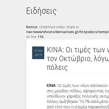
Ειδήσεις
Notice
: Undefined index: share in
/var/www/vhosts/derivatives.gr/httpsdocs/templ
on line
110
ΚΙΝΑ: Οι τιμές των
13 Νοε
2013
τον Οκτώβριο, λόγω
πόλεις
ΚΙΝΑ
: Οι τιμές των νέων κατοικιώ
στις μεγάλες πόλεις, αψηφώντας το
υπεύθυνοι χάραξης πολιτικής αντι
πόλεις αυξήθηκαν 10,7% κατά μέσο
από τότε που η εταιρία παρακολ