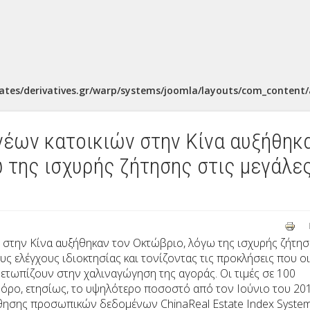
ates/derivatives.gr/warp/systems/joomla/layouts/com_content/a
 νέων κατοικιών στην Κίνα αυξήθηκ
 της ισχυρής ζήτησης στις μεγάλε
ν στην Κίνα αυξήθηκαν τον Οκτώβριο, λόγω της ισχυρής ζήτη
υς ελέγχους ιδιοκτησίας και τονίζοντας τις προκλήσεις που οι
μετωπίζουν στην χαλιναγώγηση της αγοράς. Οι τιμές σε 100
 όρο, ετησίως, το υψηλότερο ποσοστό από τον Ιούνιο του 201
ούθησης προσωπικών δεδομένων
China
Real Estate Index Syste