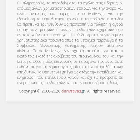
Οι πληροφορίες, τα παραδείγματα, τα σχόλια στις ειδήσεις, οι
απόψεις άλλων χρηματιστηριακών εταιριών για την αγορά και
άλλες αναφορές που παρέχει το derivatives.gr για την
εξοικείωση του επενδυτικού κοινού με τα προϊόντα αυτά δεν
θα πρέπει να ερμηνευθούν ως προτροπή για πώληση ή αγορά
παραγώγων, μετοχών ή άλλων επενδυτικών οχημάτων που
αντιστοιχούν στα παράγωγα. Η επένδυση στα συγκεκριμένα
χρηματιστηριακά προϊόντα όπως τα μετοχικά παράγωγα ή τα
Συμβόλαια Μελλοντικής Εκπλήρωσης ενέχουν αυξημένο
κίνδυνο. Το derivatives.gr δεν ισχυρίζεται ούτε εγγυάται το
εκατό τοις εκατό της ακρίβειας του περιεχομένου του και την
θετική απόδοση μίας επένδυσης σε παράγωγα προϊόντα ούτε
ευθύνεται για τη δημιουργία ζημίας στα χαρτοφυλάκια των
επενδυτών. To Derivatives.gr έχει ως στόχο την εκπαίδευση και
ενημέρωση του επενδυτικού κοινού και όχι τις προτροπές σε
αγοραπωλησίες επενδυτικών οχημάτων οποιουδήποτε είδους.
Copyright © 2000-2026
derivatives
.
gr
. All rights reserved.