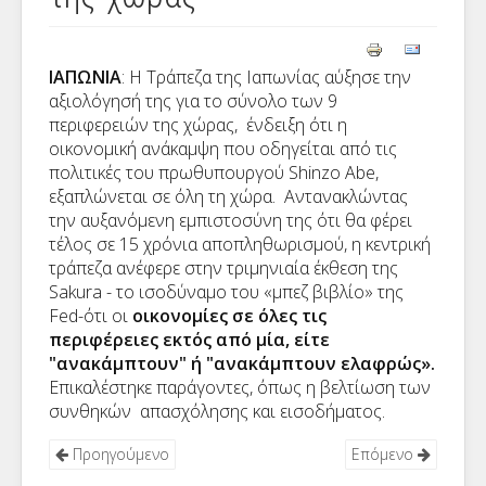
ΙΑΠΩΝΙΑ
: Η Τράπεζα της Ιαπωνίας αύξησε την
αξιολόγησή της για το σύνολο των 9
περιφερειών της χώρας, ένδειξη ότι η
οικονομική ανάκαμψη που οδηγείται από τις
πολιτικές του πρωθυπουργού
Shinzo
Abe
,
εξαπλώνεται σε όλη τη χώρα. Αντανακλώντας
την αυξανόμενη εμπιστοσύνη της ότι θα φέρει
τέλος σε 15 χρόνια αποπληθωρισμού, η κεντρική
τράπεζα ανέφερε στην τριμηνιαία έκθεση της
Sakura
- το ισοδύναμο του «μπεζ βιβλίο» της
Fed
-ότι οι
οικονομίες σε όλες τις
περιφέρειες εκτός από μία, είτε
"ανακάμπτουν" ή "ανακάμπτουν ελαφρώς».
Επικαλέστηκε παράγοντες, όπως η βελτίωση των
συνθηκών απασχόλησης και εισοδήματος.
Προηγούμενο
Επόμενο