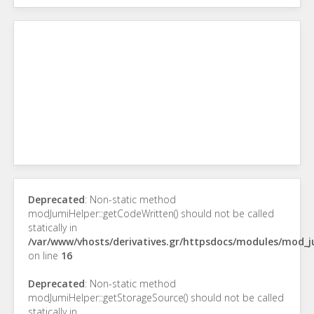
Deprecated
: Non-static method
modJumiHelper::getCodeWritten() should not be called
statically in
/var/www/vhosts/derivatives.gr/httpsdocs/modules/mod_
on line
16
Deprecated
: Non-static method
modJumiHelper::getStorageSource() should not be called
statically in