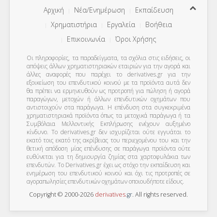
Αρχική
Νέα/Ενημέρωση
Εκπαίδευση
Χρηματιστήρια
Εργαλεία
Βοήθεια
Επικοινωνία
Όροι Χρήσης
Οι πληροφορίες, τα παραδείγματα, τα σχόλια στις ειδήσεις, οι
απόψεις άλλων χρηματιστηριακών εταιριών για την αγορά και
άλλες αναφορές που παρέχει το derivatives.gr για την
εξοικείωση του επενδυτικού κοινού με τα προϊόντα αυτά δεν
θα πρέπει να ερμηνευθούν ως προτροπή για πώληση ή αγορά
παραγώγων, μετοχών ή άλλων επενδυτικών οχημάτων που
αντιστοιχούν στα παράγωγα. Η επένδυση στα συγκεκριμένα
χρηματιστηριακά προϊόντα όπως τα μετοχικά παράγωγα ή τα
Συμβόλαια Μελλοντικής Εκπλήρωσης ενέχουν αυξημένο
κίνδυνο. Το derivatives.gr δεν ισχυρίζεται ούτε εγγυάται το
εκατό τοις εκατό της ακρίβειας του περιεχομένου του και την
θετική απόδοση μίας επένδυσης σε παράγωγα προϊόντα ούτε
ευθύνεται για τη δημιουργία ζημίας στα χαρτοφυλάκια των
επενδυτών. To Derivatives.gr έχει ως στόχο την εκπαίδευση και
ενημέρωση του επενδυτικού κοινού και όχι τις προτροπές σε
αγοραπωλησίες επενδυτικών οχημάτων οποιουδήποτε είδους.
Copyright © 2000-2026
derivatives
.
gr
. All rights reserved.