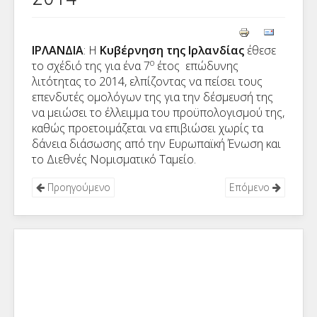
ΙΡΛΑΝΔΙΑ
: Η
Κυβέρνηση της Ιρλανδίας
έθεσε
ο
το σχέδιό της για ένα 7
έτος επώδυνης
λιτότητας το 2014, ελπίζοντας να πείσει τους
επενδυτές ομολόγων της για την δέσμευσή της
να μειώσει το έλλειμμα του προϋπολογισμού της,
καθώς προετοιμάζεται να επιβιώσει χωρίς τα
δάνεια διάσωσης από την Ευρωπαϊκή Ένωση και
το Διεθνές Νομισματικό Ταμείο.
Προηγούμενο
Επόμενο