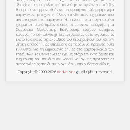
εξοικείωση του επενδυτικού κοινού με τα προϊόντα αυτά δεν
θα πρέπει να ερμηνευθούν ως προτροπή για πώληση ή αγορά
παραγώγων, μετοχών ή άλλων επενδυτικών οχημάτων που
αντιστοιχούν στα παράγωγα. Η επένδυση στα συγκεκριμένα
χρηματιστηριακά προϊόντα όπως τα μετοχικά παράγωγα ή τα
Συμβόλαια Μελλοντικής Εκπλήρωσης ενέχουν αυξημένο
κίνδυνο. Το derivatives.gr δεν ισχυρίζεται ούτε εγγυάται το
εκατό τοις εκατό της ακρίβειας του περιεχομένου του και την
θετική απόδοση μίας επένδυσης σε παράγωγα προϊόντα ούτε
ευθύνεται για τη δημιουργία ζημίας στα χαρτοφυλάκια των
επενδυτών. To Derivatives.gr έχει ως στόχο την εκπαίδευση και
ενημέρωση του επενδυτικού κοινού και όχι τις προτροπές σε
αγοραπωλησίες επενδυτικών οχημάτων οποιουδήποτε είδους.
Copyright © 2000-2026
derivatives
.
gr
. All rights reserved.