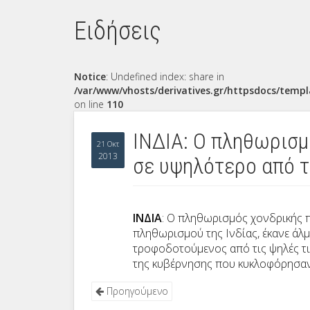
Ειδήσεις
Notice
: Undefined index: share in
/var/www/vhosts/derivatives.gr/httpsdocs/templ
on line
110
ΙΝΔΙΑ: Ο πληθωρισμ
21 Οκτ
2013
σε υψηλότερο από τ
ΙΝΔΙΑ
: Ο πληθωρισμός χονδρικής 
πληθωρισμού της Ινδίας, έκανε άλ
τροφοδοτούμενος από τις ψηλές τι
της κυβέρνησης που κυκλοφόρησαν
Προηγούμενο