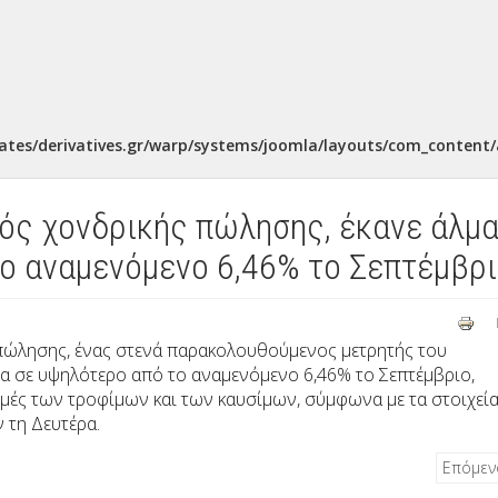
ates/derivatives.gr/warp/systems/joomla/layouts/com_content/a
ός χονδρικής πώλησης, έκανε άλμ
ο αναμενόμενο 6,46% το Σεπτέμβρ
πώλησης, ένας στενά παρακολουθούμενος μετρητής του
μα σε υψηλότερο από το αναμενόμενο 6,46% το Σεπτέμβριο,
μές των τροφίμων και των καυσίμων, σύμφωνα με τα στοιχεί
 τη Δευτέρα.
Επόμε