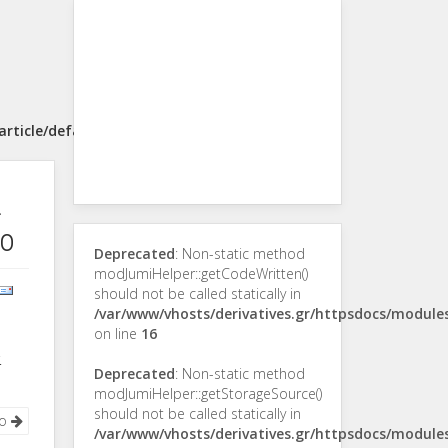
rticle/default.php
α
ιο
Deprecated
: Non-static method
modJumiHelper::getCodeWritten()
should not be called statically in
/var/www/vhosts/derivatives.gr/httpsdocs/modul
on line
16
α
Deprecated
: Non-static method
modJumiHelper::getStorageSource()
should not be called statically in
νο
/var/www/vhosts/derivatives.gr/httpsdocs/modul