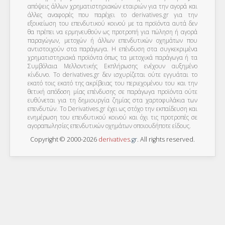
απόψεις άλλων χρηματιστηριακών εταιριών για την αγορά και
άλλες αναφορές που παρέχει το derivatives.gr για την
εξοικείωση του επενδυτικού κοινού με τα προϊόντα αυτά δεν
θα πρέπει να ερμηνευθούν ως προτροπή για πώληση ή αγορά
παραγώγων, μετοχών ή άλλων επενδυτικών οχημάτων που
αντιστοιχούν στα παράγωγα. Η επένδυση στα συγκεκριμένα
χρηματιστηριακά προϊόντα όπως τα μετοχικά παράγωγα ή τα
Συμβόλαια Μελλοντικής Εκπλήρωσης ενέχουν αυξημένο
κίνδυνο. Το derivatives.gr δεν ισχυρίζεται ούτε εγγυάται το
εκατό τοις εκατό της ακρίβειας του περιεχομένου του και την
θετική απόδοση μίας επένδυσης σε παράγωγα προϊόντα ούτε
ευθύνεται για τη δημιουργία ζημίας στα χαρτοφυλάκια των
επενδυτών. To Derivatives.gr έχει ως στόχο την εκπαίδευση και
ενημέρωση του επενδυτικού κοινού και όχι τις προτροπές σε
αγοραπωλησίες επενδυτικών οχημάτων οποιουδήποτε είδους.
Copyright © 2000-2026
derivatives
.
gr
. All rights reserved.