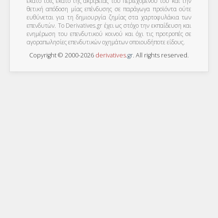
εκατό τοις εκατό της ακρίβειας του περιεχομένου του και την
θετική απόδοση μίας επένδυσης σε παράγωγα προϊόντα ούτε
ευθύνεται για τη δημιουργία ζημίας στα χαρτοφυλάκια των
επενδυτών. To Derivatives.gr έχει ως στόχο την εκπαίδευση και
ενημέρωση του επενδυτικού κοινού και όχι τις προτροπές σε
αγοραπωλησίες επενδυτικών οχημάτων οποιουδήποτε είδους.
Copyright © 2000-2026
derivatives
.
gr
. All rights reserved.