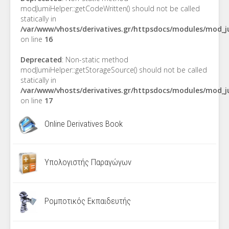
modJumiHelper::getCodeWritten() should not be called
statically in
/var/www/vhosts/derivatives.gr/httpsdocs/modules/mod_
on line
16
Deprecated
: Non-static method
modJumiHelper::getStorageSource() should not be called
statically in
/var/www/vhosts/derivatives.gr/httpsdocs/modules/mod_
on line
17
Online Derivatives Book
Υπολογιστής Παραγώγων
Ρομποτικός Εκπαιδευτής