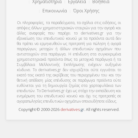
Χρηματιστήρια
Εργαλεία
Βοήθεια
Επικοινωνία
Όροι Χρήσης
Οι πληροφορίες, τα παραδείγματα, τα σχόλια στις ειδήσεις, οι
απόψεις άλλων χρηματιστηριακών εταιριών για την αγορά και
άλλες αναφορές που παρέχει το derivatives.gr για την
εξοικείωση του επενδυτικού κοινού με τα προϊόντα αυτά δεν
θα πρέπει να ερμηνευθούν ως προτροπή για πώληση ή αγορά
παραγώγων, μετοχών ή άλλων επενδυτικών οχημάτων που
αντιστοιχούν στα παράγωγα. Η επένδυση στα συγκεκριμένα
χρηματιστηριακά προϊόντα όπως τα μετοχικά παράγωγα ή τα
Συμβόλαια Μελλοντικής Εκπλήρωσης ενέχουν αυξημένο
κίνδυνο. Το derivatives.gr δεν ισχυρίζεται ούτε εγγυάται το
εκατό τοις εκατό της ακρίβειας του περιεχομένου του και την
θετική απόδοση μίας επένδυσης σε παράγωγα προϊόντα ούτε
ευθύνεται για τη δημιουργία ζημίας στα χαρτοφυλάκια των
επενδυτών. To Derivatives.gr έχει ως στόχο την εκπαίδευση και
ενημέρωση του επενδυτικού κοινού και όχι τις προτροπές σε
αγοραπωλησίες επενδυτικών οχημάτων οποιουδήποτε είδους.
Copyright © 2000-2026
derivatives
.
gr
. All rights reserved.