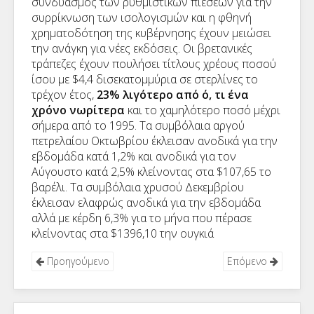
συνδυασμός των ρυθμιστικών πιέσεων για την
συρρίκνωση των ισολογισμών και η φθηνή
χρηματοδότηση της κυβέρνησης έχουν μειώσει
την ανάγκη για νέες εκδόσεις. Οι βρετανικές
τράπεζες έχουν πουλήσει τίτλους χρέους ποσού
ίσου με $4,4 δισεκατομμύρια σε στερλίνες το
τρέχον έτος,
23% λιγότερο από ό, τι ένα
χρόνο νωρίτερα
και το χαμηλότερο ποσό μέχρι
σήμερα από το 1995. Τα συμβόλαια αργού
πετρελαίου Οκτωβρίου έκλεισαν ανοδικά για την
εβδομάδα κατά 1,2% και ανοδικά για τον
Αύγουστο κατά 2,5% κλείνοντας στα $107,65 το
βαρέλι. Τα συμβόλαια χρυσού Δεκεμβρίου
έκλεισαν ελαφρώς ανοδικά για την εβδομάδα
αλλά με κέρδη 6,3% για το μήνα που πέρασε
κλείνοντας στα $1396,10 την ουγκιά
Προηγούμενο
Επόμενο