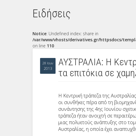
Ειδήσεις
Notice
: Undefined index: share in
/var/www/vhosts/derivatives.gr/httpsdocs/templ
on line
110
ΑΥΣΤΡΑΛΙΑ: Η Κεντρ
28 Ιουν
2013
τα επιτόκια σε χαμ
Η Κεντρική τράπεζα της Αυστραλίας
οι συνθήκες πέρα από τη βιομηχαν
συνάντησης της 4ης Ιουνίου σχετικά
τράπεζα ήταν ανοιχτή σε περαιτέρω
μιας πολυετούς ανάπτυξης στο τομ
Αυστραλίας, η οποία έχει αναπτυχθ