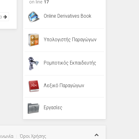
on line
17
Online Derivatives Book
νο
Υπολογιστής Παραγώγων
Ρομποτικός Εκπαιδευτής
Λεξικό Παραγώγων
Εργασίες
ινωνία
Όροι Χρήσης