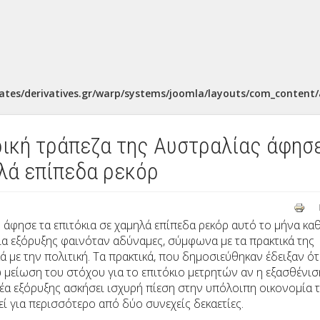
ates/derivatives.gr/warp/systems/joomla/layouts/com_content/a
ική τράπεζα της Αυστραλίας άφησ
ηλά επίπεδα ρεκόρ
 άφησε τα επιτόκια σε χαμηλά επίπεδα ρεκόρ αυτό το μήνα κα
ία εξόρυξης φαινόταν αδύναμες, σύμφωνα με τα πρακτικά της
 με την πολιτική. Τα πρακτικά, που δημοσιεύθηκαν έδειξαν ότ
 μείωση του στόχου για το επιτόκιο μετρητών αν η εξασθένισ
έα εξόρυξης ασκήσει ισχυρή πίεση στην υπόλοιπη οικονομία 
εί για περισσότερο από δύο συνεχείς δεκαετίες.