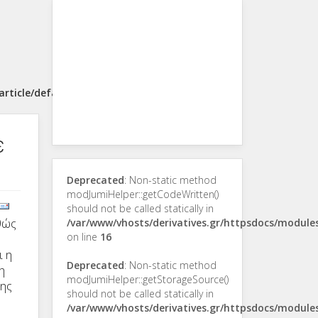
rticle/default.php
ε
Deprecated
: Non-static method
modJumiHelper::getCodeWritten()
should not be called statically in
θώς
/var/www/vhosts/derivatives.gr/httpsdocs/modul
on line
16
ι η
Deprecated
: Non-static method
η
modJumiHelper::getStorageSource()
της
should not be called statically in
/var/www/vhosts/derivatives.gr/httpsdocs/modul