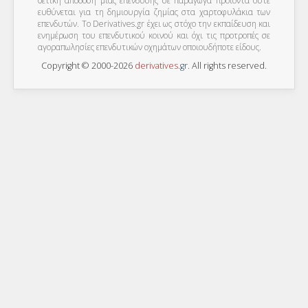
θετική απόδοση μίας επένδυσης σε παράγωγα προϊόντα ούτε
ευθύνεται για τη δημιουργία ζημίας στα χαρτοφυλάκια των
επενδυτών. To Derivatives.gr έχει ως στόχο την εκπαίδευση και
ενημέρωση του επενδυτικού κοινού και όχι τις προτροπές σε
αγοραπωλησίες επενδυτικών οχημάτων οποιουδήποτε είδους.
Copyright © 2000-2026
derivatives
.
gr
. All rights reserved.