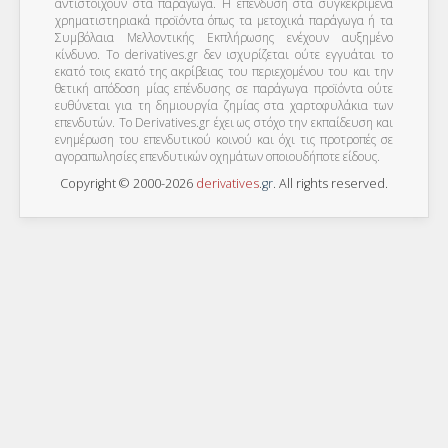
αντιστοιχούν στα παράγωγα. Η επένδυση στα συγκεκριμένα
χρηματιστηριακά προϊόντα όπως τα μετοχικά παράγωγα ή τα
Συμβόλαια Μελλοντικής Εκπλήρωσης ενέχουν αυξημένο
κίνδυνο. Το derivatives.gr δεν ισχυρίζεται ούτε εγγυάται το
εκατό τοις εκατό της ακρίβειας του περιεχομένου του και την
θετική απόδοση μίας επένδυσης σε παράγωγα προϊόντα ούτε
ευθύνεται για τη δημιουργία ζημίας στα χαρτοφυλάκια των
επενδυτών. To Derivatives.gr έχει ως στόχο την εκπαίδευση και
ενημέρωση του επενδυτικού κοινού και όχι τις προτροπές σε
αγοραπωλησίες επενδυτικών οχημάτων οποιουδήποτε είδους.
Copyright © 2000-2026
derivatives
.
gr
. All rights reserved.